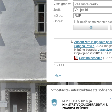
Vrsta gradiva:
Jezik:
Išči po:
Opcije:
Prikaži samo zadetke s 
1.
Absentizem in njegove posle
Sabrina Pavlin
, 2023, magi
Ključne besede:
zdravstve
Objavljeno v RUP:
16.11.2
Celotno besedilo
(1,37 
1 - 1 / 1
Na vrh