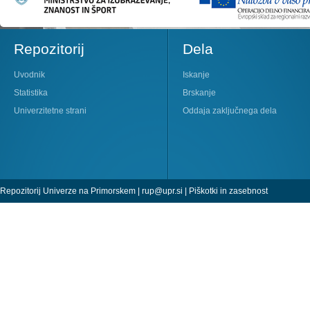
Repozitorij
Dela
Uvodnik
Iskanje
Statistika
Brskanje
Univerzitetne strani
Oddaja zaključnega dela
Repozitorij Univerze na Primorskem |
rup@upr.si
|
Piškotki in zasebnost