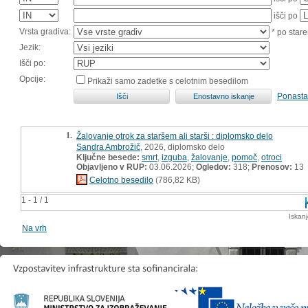
išči po
Vrsta gradiva:
* po stare
Jezik:
Išči po:
Opcije:
Prikaži samo zadetke s celotnim besedilom
Ponasta
1.
Žalovanje otrok za staršem ali starši : diplomsko delo
Sandra Ambrožič
, 2026, diplomsko delo
Ključne besede:
smrt
,
izguba
,
žalovanje
,
pomoč
,
otroci
Objavljeno v RUP:
03.06.2026;
Ogledov:
318;
Prenosov:
13
Celotno besedilo
(786,82 KB)
1 - 1 / 1
Iskan
Na vrh