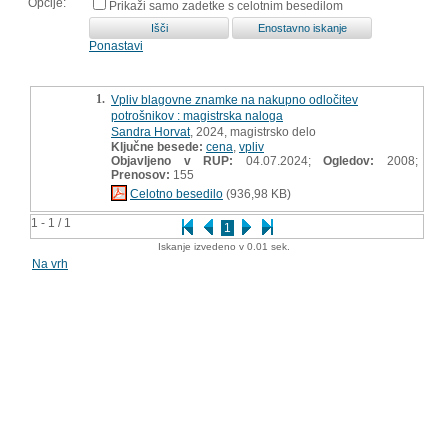
Opcije:
Prikaži samo zadetke s celotnim besedilom
Ponastavi
1.
Vpliv blagovne znamke na nakupno odločitev
potrošnikov : magistrska naloga
Sandra Horvat
, 2024, magistrsko delo
Ključne besede:
cena
,
vpliv
Objavljeno v RUP:
04.07.2024;
Ogledov:
2008;
Prenosov:
155
Celotno besedilo
(936,98 KB)
1 - 1 / 1
1
Iskanje izvedeno v 0.01 sek.
Na vrh