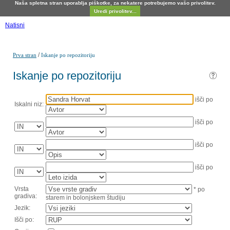
Naša spletna stran uporablja piškotke, za nekatere potrebujemo vašo privolitev.
Uredi privolitev...
Natisni
/
Prva stran
Iskanje po repozitoriju
Iskanje po repozitoriju
išči po
Iskalni niz:
išči po
išči po
išči po
Vrsta
* po
gradiva:
starem in bolonjskem študiju
Jezik:
Išči po: