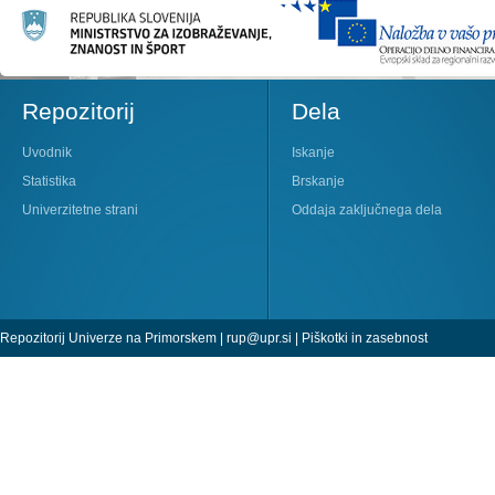
Repozitorij
Dela
Uvodnik
Iskanje
Statistika
Brskanje
Univerzitetne strani
Oddaja zaključnega dela
Repozitorij Univerze na Primorskem |
rup@upr.si
|
Piškotki in zasebnost