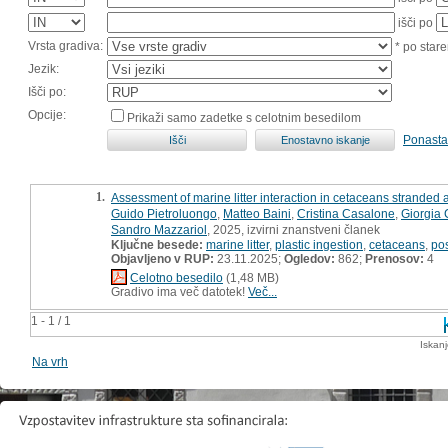
išči po
Vrsta gradiva:
* po stare
Jezik:
Išči po:
Opcije:
Prikaži samo zadetke s celotnim besedilom
Ponasta
1.
Assessment of marine litter interaction in cetaceans stranded a
Guido Pietroluongo
,
Matteo Baini
,
Cristina Casalone
,
Giorgia 
Sandro Mazzariol
, 2025, izvirni znanstveni članek
Ključne besede:
marine litter
,
plastic ingestion
,
cetaceans
,
po
Objavljeno v RUP:
23.11.2025;
Ogledov:
862;
Prenosov:
4
Celotno besedilo
(1,48 MB)
Gradivo ima več datotek!
Več...
1 - 1 / 1
Iskan
Na vrh