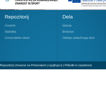
Repozitorij
Dela
Uvodnik
Iskanje
Statistika
Brskanje
Univerzitetne strani
Oddaja zaključnega dela
Repozitorij Univerze na Primorskem |
rup@upr.si
|
Piškotki in zasebnost