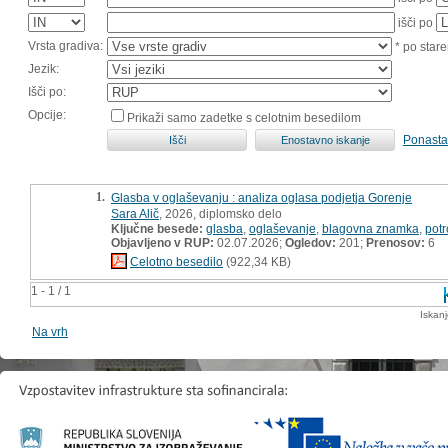
išči po
Vrsta gradiva:
* po stare
Jezik:
Išči po:
Opcije:
Prikaži samo zadetke s celotnim besedilom
Ponasta
1.
Glasba v oglaševanju : analiza oglasa podjetja Gorenje
Sara Alič
, 2026, diplomsko delo
Ključne besede:
glasba
,
oglaševanje
,
blagovna znamka
,
potr
Objavljeno v RUP:
02.07.2026;
Ogledov:
201;
Prenosov:
6
Celotno besedilo
(922,34 KB)
1 - 1 / 1
Iskan
Na vrh