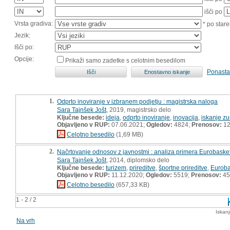
išči po
Vrsta gradiva:
* po stare
Jezik:
Išči po:
Opcije:
Prikaži samo zadetke s celotnim besedilom
Ponasta
1.
Odprto inoviranje v izbranem podjetju : magistrska naloga
Sara Tajnšek Jošt
, 2019, magistrsko delo
Ključne besede:
ideja
,
odprto inoviranje
,
inovacija
,
iskanje z
Objavljeno v RUP:
07.06.2021;
Ogledov:
4824;
Prenosov:
12
Celotno besedilo
(1,69 MB)
2.
Načrtovanje odnosov z javnostmi : analiza primera Eurobaske
Sara Tajnšek Jošt
, 2014, diplomsko delo
Ključne besede:
turizem
,
prireditve
,
športne prireditve
,
Euroba
Objavljeno v RUP:
11.12.2020;
Ogledov:
5519;
Prenosov:
45
Celotno besedilo
(657,33 KB)
1 - 2 / 2
Iskan
Na vrh