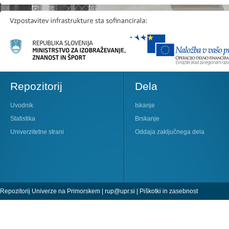
Repozitorij
Dela
Uvodnik
Iskanje
Statistika
Brskanje
Univerzitetne strani
Oddaja zaključnega dela
Repozitorij Univerze na Primorskem |
rup@upr.si
|
Piškotki in zasebnost