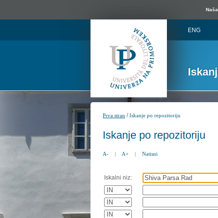
Naša 
ENG
Iskan
/
Prva stran
Iskanje po repozitoriju
Iskanje po repozitoriju
A-
|
A+
|
Natisni
Iskalni niz: