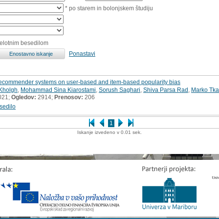
* po starem in bolonjskem študiju
celotnim besedilom
Ponastavi
f recommender systems on user-based and item-based popularity bias
Kholgh
,
Mohammad Sina Kiarostami
,
Sorush Saghari
,
Shiva Parsa Rad
,
Marko Tka
021;
Ogledov:
2914;
Prenosov:
206
sedilo
1
Iskanje izvedeno v 0.01 sek.