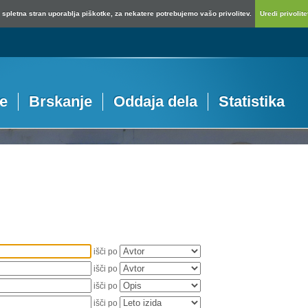
spletna stran uporablja piškotke, za nekatere potrebujemo vašo privolitev.
Uredi privolitev
je
Brskanje
Oddaja dela
Statistika
išči po
išči po
išči po
išči po