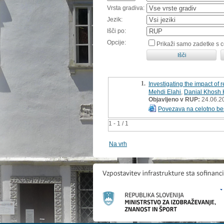
Vrsta gradiva:
Jezik:
Išči po:
Opcije:
Prikaži samo zadetke s 
1.
Investigating the impact o
Mehdi Elahi
,
Danial Khosh 
Objavljeno v RUP:
24.06.2
Povezava na celotno be
1 - 1 / 1
Na vrh