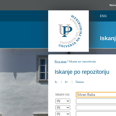
Naša 
ENG
Iskan
/
Prva stran
Iskanje po repozitoriju
Iskanje po repozitoriju
A-
|
A+
|
Natisni
Iskalni niz: