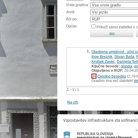
Vrsta gradiva:
Jezik:
Išči po:
Opcije:
Prikaži samo zadetke s 
1.
Glasbena umetnost : učni nač
Inge Breznik
,
Silvan Baša
,
Krvišek Zavec
,
Danijela Ter
Ključne besede:
glasba
,
gl
Objavljeno v RUP:
20.04.2
Celotno besedilo
(2,79 
Gradivo ima več datotek!
Ve
1 - 1 / 1
Na vrh