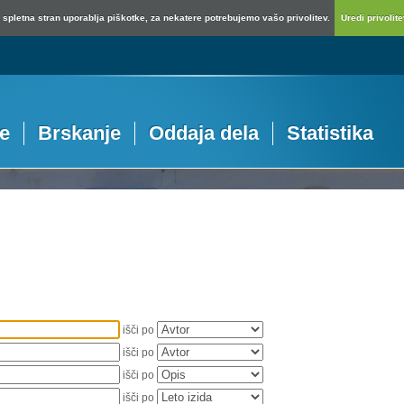
spletna stran uporablja piškotke, za nekatere potrebujemo vašo privolitev.
Uredi privolitev
je
Brskanje
Oddaja dela
Statistika
išči po
išči po
išči po
išči po