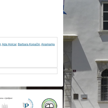
r
,
Ada Holcar
,
Barbara Kopačin
,
Anamarija