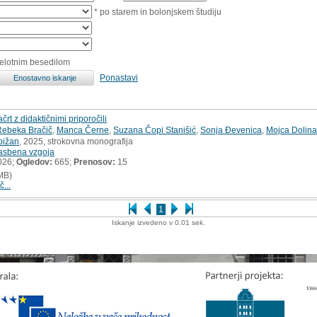
* po starem in bolonjskem študiju
celotnim besedilom
Ponastavi
rt z didaktičnimi priporočili
Rebeka Bračič
,
Manca Černe
,
Suzana Čopi Stanišić
,
Sonja Đevenica
,
Mojca Dolina
bižan
, 2025, strokovna monografija
asbena vzgoja
026;
Ogledov:
665;
Prenosov:
15
MB)
č...
1
Iskanje izvedeno v 0.01 sek.