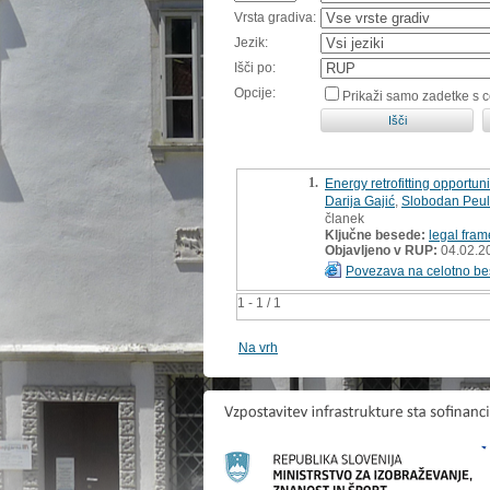
Vrsta gradiva:
Jezik:
Išči po:
Opcije:
Prikaži samo zadetke s 
1.
Energy retrofitting opportu
Darija Gajić
,
Slobodan Peul
članek
Ključne besede:
legal fra
Objavljeno v RUP:
04.02.2
Povezava na celotno be
1 - 1 / 1
Na vrh