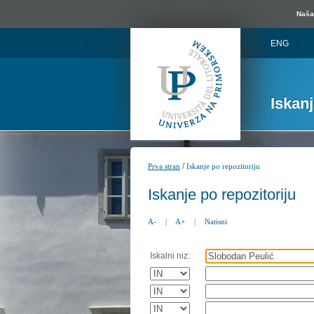
Naša 
ENG
Iskan
/
Prva stran
Iskanje po repozitoriju
Iskanje po repozitoriju
A-
|
A+
|
Natisni
Iskalni niz: