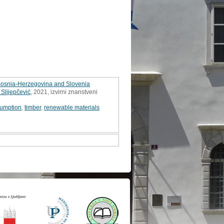
n Bosnia-Herzegovina and Slovenia
Slijepčević
, 2021, izvirni znanstveni
umption
,
timber
,
renewable materials