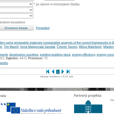
* po starem in bolonjskem študiju
celotnim besedilom
Ponastavi
nities using renewable materials-comparative analysis of the current frameworks i
ić
,
Tim Mavrič
,
Anna Malgorzata Sandak
,
Črtomir Tavzes
,
Milica Malešević
,
Mladen 
mework
,
developing countries
,
existing building stock
,
energy efficiency
,
energy cons
021;
Ogledov:
4472;
Prenosov:
75
sedilo
1
Iskanje izvedeno v 0.01 sek.