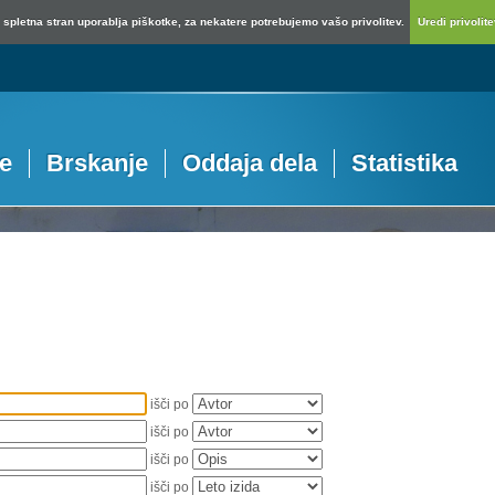
spletna stran uporablja piškotke, za nekatere potrebujemo vašo privolitev.
Uredi privolitev
je
Brskanje
Oddaja dela
Statistika
išči po
išči po
išči po
išči po