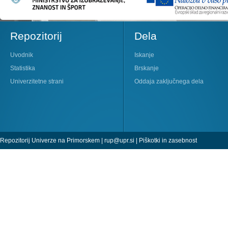
Repozitorij
Dela
Uvodnik
Iskanje
Statistika
Brskanje
Univerzitetne strani
Oddaja zaključnega dela
Repozitorij Univerze na Primorskem |
rup@upr.si
|
Piškotki in zasebnost