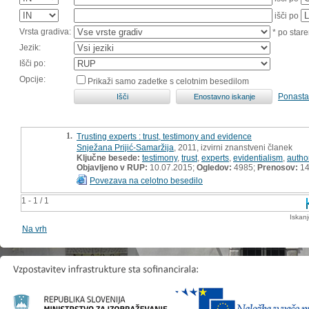
išči po
Vrsta gradiva:
* po stare
Jezik:
Išči po:
Opcije:
Prikaži samo zadetke s celotnim besedilom
Ponasta
1.
Trusting experts : trust, testimony and evidence
Snježana Prijić-Samaržija
, 2011, izvirni znanstveni članek
Ključne besede:
testimony
,
trust
,
experts
,
evidentialism
,
author
Objavljeno v RUP:
10.07.2015;
Ogledov:
4985;
Prenosov:
1
Povezava na celotno besedilo
1 - 1 / 1
Iskan
Na vrh