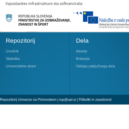
Repozitorij
Dela
Uvodnik
Iskanje
Statistika
Brskanje
Univerzitetne strani
Oddaja zaključnega dela
Repozitorij Univerze na Primorskem |
rup@upr.si
|
Piškotki in zasebnost