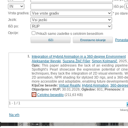
išči po
Vrsta gradiva:
* po stare
Jezik:
Išči po:
Opcije:
Prikaži samo zadetke s celotnim besedilom
Ponasta
1.
Integration of Hybrid Animation in a 360-degree Environment
Aleksandar Ilievski
,
Suzana Žilič Fišer
,
Simon Kolmanič
, 2025,
Opis:
This paper addresses the lack of an existing pipeline
Spotlight’s Pearl showcase the expressive potential of cin
techniques, they lack the integration of 2D visual elements. W
2D animation, NPR shading for stylized 3D rigs, and a 360-d
more accessible and adaptable, enabling future developments 
Ključne besede:
Virtual Reality
,
Hybrid Animation
,
360-degree
Objavljeno v RUP:
30.01.2026;
Ogledov:
801;
Prenosov:
8
Celotno besedilo
(211,63 KB)
1 - 1 / 1
Iskan
Na vrh