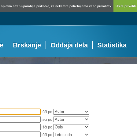
spletna stran uporablja piškotke, za nekatere potrebujemo vašo privolitev.
Uredi privolitev
je
Brskanje
Oddaja dela
Statistika
išči po
išči po
išči po
išči po