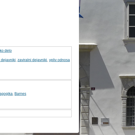
sko delo
 dejavniki
,
zaviralni dejavniki
,
vpliv odnosa
agogika
,
Barnes