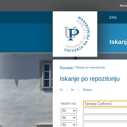
Naša 
ENG
Iskan
/
Prva stran
Iskanje po repozitoriju
Iskanje po repozitoriju
A-
|
A+
|
Natisni
Iskalni niz: