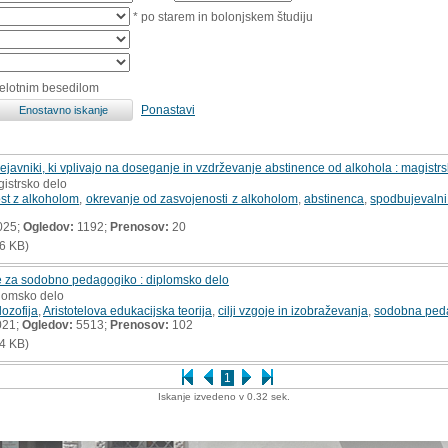
* po starem in bolonjskem študiju
celotnim besedilom
Ponastavi
dejavniki, ki vplivajo na doseganje in vzdrževanje abstinence od alkohola : magistr
gistrsko delo
st z alkoholom
,
okrevanje od zasvojenosti z alkoholom
,
abstinenca
,
spodbujevalni
025;
Ogledov:
1192;
Prenosov:
20
6 KB)
je za sodobno pedagogiko : diplomsko delo
plomsko delo
ilozofija
,
Aristotelova edukacijska teorija
,
cilji vzgoje in izobraževanja
,
sodobna ped
021;
Ogledov:
5513;
Prenosov:
102
4 KB)
1
Iskanje izvedeno v 0.32 sek.