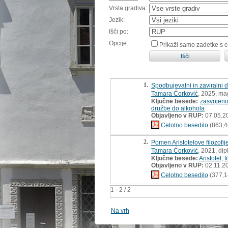
Vrsta gradiva:
Jezik:
Išči po:
Opcije:
Prikaži samo zadetke s 
1.
Spodbujevalni in zaviralni 
Tamara Ćorković
, 2025, ma
Ključne besede:
zasvojeno
družbe do alkohola
Objavljeno v RUP:
07.05.2
Celotno besedilo
(863,4
2.
Pomen Aristotelove filozofi
Tamara Ćorković
, 2021, di
Ključne besede:
Aristotel
,
f
Objavljeno v RUP:
02.11.2
Celotno besedilo
(377,1
1 - 2 / 2
Na vrh