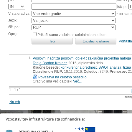
išči po
Vrsta gradiva:
* po stare
Jezik:
Išči po:
Opcije:
Prikaži samo zadetke s celotnim besedilom
Ponasta
1.
Poslovni načrt za poslovni objekt : zaključna projektna naloga
Tanja Bordon Krainer
, 2016, diplomsko delo
Ključne besede:
konkurenčna prednost
,
SWOT analiza
,
tržna
Objavljeno v RUP:
10.11.2016;
Ogledov:
7249;
Prenosov:
21
Povezava na celotno besedilo
Gradivo ima več datotek!
Več...
1 - 1 / 1
Iskan
Na vrh