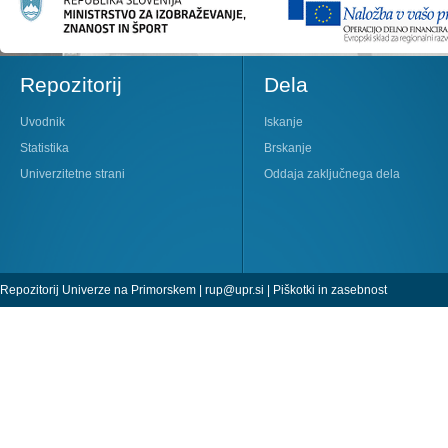
Repozitorij
Dela
Uvodnik
Iskanje
Statistika
Brskanje
Univerzitetne strani
Oddaja zaključnega dela
Repozitorij Univerze na Primorskem |
rup@upr.si
|
Piškotki in zasebnost