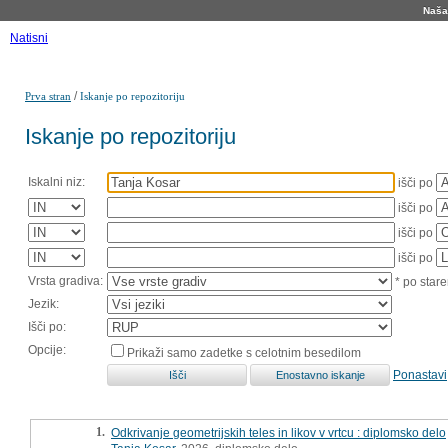
Naša 
Natisni
/
Prva stran
Iskanje po repozitoriju
Iskanje po repozitoriju
Iskalni niz:
išči po
išči po
išči po
išči po
Vrsta gradiva:
* po stare
Jezik:
Išči po:
Opcije:
Prikaži samo zadetke s celotnim besedilom
Ponastavi
1.
Odkrivanje geometrijskih teles in likov v vrtcu : diplomsko delo