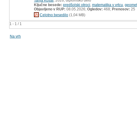
Tanja Kosar
, 2026, diplomsko delo
Ključne besede:
predšolski otroci
,
matematika v vrtcu
,
geometr
Objavljeno v RUP:
08.05.2026;
Ogledov:
468;
Prenosov:
25
Celotno besedilo
(1,04 MB)
1 - 1 / 1
Na vrh