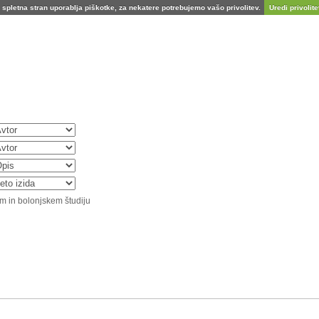
spletna stran uporablja piškotke, za nekatere potrebujemo vašo privolitev.
Uredi privolitev
m in bolonjskem študiju