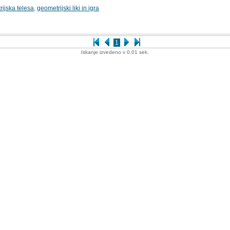
ijska telesa
,
geometrijski liki in igra
1
Iskanje izvedeno v 0.01 sek.