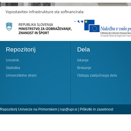
Repozitorij
Dela
Uvodnik
Iskanje
Statistika
Brskanje
Univerzitetne strani
Oddaja zaključnega dela
Repozitorij Univerze na Primorskem |
rup@upr.si
|
Piškotki in zasebnost