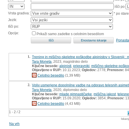
išči po
Vrsta gradiva:
* po stare
Jezik:
Išči po:
Opcije:
Prikaži samo zadetke s celotnim besedilom
Ponasta
1.
Trening in mišično-skeletne poškodbe alpinistov v Sloveniji :
Tara Moneta
, 2023, magistrsko delo
Ključne besede:
alpinisti
,
pripravniki
,
mišično-skeletne pošk
Objavljeno v RUP:
10.11.2023;
Ogledov:
2778;
Prenosov:
84
Celotno besedilo
(1,39 MB)
2.
Vpliv usmerjene dopolnilne vadbe na odpravo telesnih asimetri
Tara Moneta
, 2020, diplomsko delo
Ključne besede:
mlade gimnastičarke
,
mišična jakost
,
telesne
Objavljeno v RUP:
15.09.2020;
Ogledov:
3854;
Prenosov:
13
Celotno besedilo
(4,43 MB)
1 - 2 / 2
Iskan
Na vrh