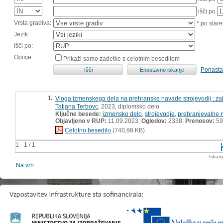
išči po
Vrsta gradiva:
* po stare
Jezik:
Išči po:
Opcije:
Prikaži samo zadetke s celotnim besedilom
Ponasta
1.
Vloga izmenskega dela na prehranske navade strojevodij : za
Tatjana Terbovc
, 2023, diplomsko delo
Ključne besede:
izmensko delo
,
strojevodje
,
prehranjevalne 
Objavljeno v RUP:
11.09.2023;
Ogledov:
2338;
Prenosov:
59
Celotno besedilo
(740,98 KB)
1 - 1 / 1
Iskan
Na vrh