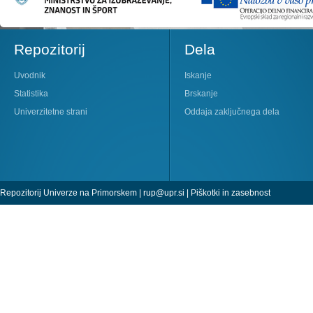
Repozitorij
Dela
Uvodnik
Iskanje
Statistika
Brskanje
Univerzitetne strani
Oddaja zaključnega dela
Repozitorij Univerze na Primorskem |
rup@upr.si
|
Piškotki in zasebnost