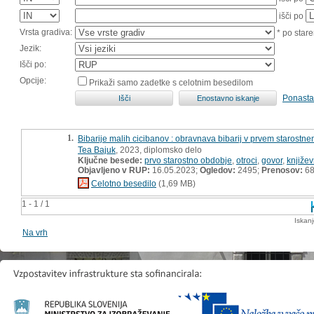
išči po
Vrsta gradiva:
* po stare
Jezik:
Išči po:
Opcije:
Prikaži samo zadetke s celotnim besedilom
Ponasta
1.
Bibarije malih cicibanov : obravnava bibarij v prvem starostn
Tea Bajuk
, 2023, diplomsko delo
Ključne besede:
prvo starostno obdobje
,
otroci
,
govor
,
knjiže
Objavljeno v RUP:
16.05.2023;
Ogledov:
2495;
Prenosov:
6
Celotno besedilo
(1,69 MB)
1 - 1 / 1
Iskan
Na vrh