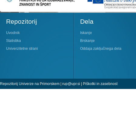
Repozitorij
Dela
Uvodnik
Iskanje
Statistika
Brskanje
Univerzitetne strani
Oddaja zaključnega dela
Repozitorij Univerze na Primorskem |
rup@upr.si
|
Piškotki in zasebnost