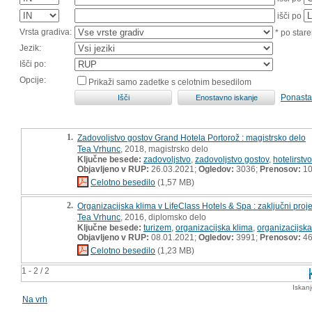
išči po
Vrsta gradiva:
* po stare
Jezik:
Išči po:
Opcije:
Prikaži samo zadetke s celotnim besedilom
Ponasta
1.
Zadovoljstvo gostov Grand Hotela Portorož : magistrsko delo
Tea Vrhunc
, 2018, magistrsko delo
Ključne besede:
zadovoljstvo
,
zadovoljstvo gostov
,
hotelirstvo
Objavljeno v RUP:
26.03.2021;
Ogledov:
3036;
Prenosov:
10
Celotno besedilo
(1,57 MB)
2.
Organizacijska klima v LifeClass Hotels & Spa : zaključni proje
Tea Vrhunc
, 2016, diplomsko delo
Ključne besede:
turizem
,
organizacijska klima
,
organizacijska
Objavljeno v RUP:
08.01.2021;
Ogledov:
3991;
Prenosov:
4
Celotno besedilo
(1,23 MB)
1 - 2 / 2
Iskan
Na vrh