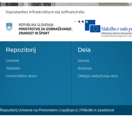
Repozitorij
Dela
Uvodnik
Iskanje
Statistika
Brskanje
Univerzitetne strani
Oddaja zaključnega dela
Repozitorij Univerze na Primorskem |
rup@upr.si
|
Piškotki in zasebnost