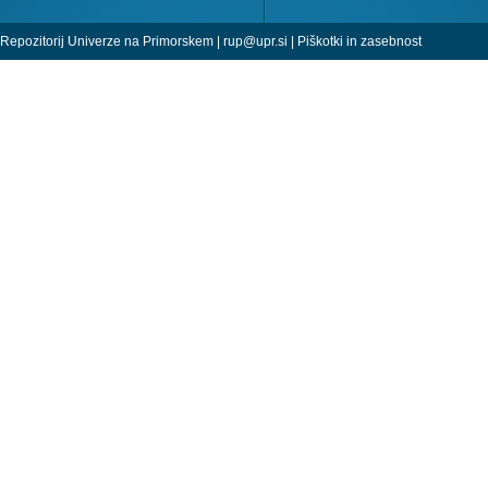
Repozitorij Univerze na Primorskem |
rup@upr.si
|
Piškotki in zasebnost