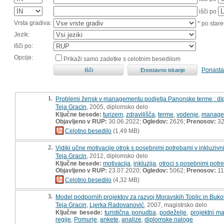
išči po
Vrsta gradiva:
* po stare
Jezik:
Išči po:
Opcije:
Prikaži samo zadetke s celotnim besedilom
Ponasta
1.
Problemi žensk v managementu podjetja Panonske terme : d
Teja Gracin
, 2005, diplomsko delo
Ključne besede:
turizem
,
zdravilišča
,
terme
,
vodenje
,
manage
Objavljeno v RUP:
30.06.2022;
Ogledov:
2626;
Prenosov:
3
Celotno besedilo
(1,49 MB)
2.
Vidiki učne motivacije otrok s posebnimi potrebami v inkluzivni
Teja Gracin
, 2012, diplomsko delo
Ključne besede:
motivacija
,
inkluzija
,
otroci s posebnimi potr
Objavljeno v RUP:
23.07.2020;
Ogledov:
5062;
Prenosov:
11
Celotno besedilo
(4,32 MB)
3.
Model podpornih projektov za razvoj Moravskih Toplic in Buko
Teja Gracin
,
Ljerka Radovanović
, 2007, magistrsko delo
Ključne besede:
turistična ponudba
,
podeželje
,
projektni 
regije
,
Pomurje
,
ankete
,
analize
,
diplomske naloge