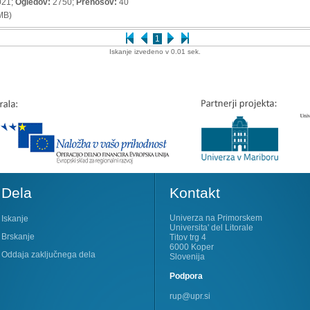
021;
Ogledov:
2750;
Prenosov:
40
MB)
1
Iskanje izvedeno v 0.01 sek.
Dela
Kontakt
Univerza na Primorskem
Iskanje
Universita' del Litorale
Brskanje
Titov trg 4
6000 Koper
Oddaja zaključnega dela
Slovenija
Podpora
rup@upr.si