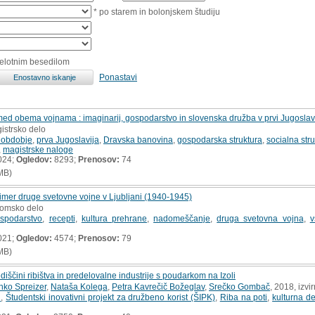
* po starem in bolonjskem študiju
celotnim besedilom
Ponastavi
ed obema vojnama : imaginarij, gospodarstvo in slovenska družba v prvi Jugoslavi
istrsko delo
 obdobje
,
prva Jugoslavija
,
Dravska banovina
,
gospodarska struktura
,
socialna str
,
magistrske naloge
024;
Ogledov:
8293;
Prenosov:
74
MB)
rimer druge svetovne vojne v Ljubljani (1940-1945)
plomsko delo
spodarstvo
,
recepti
,
kultura prehrane
,
nadomeščanje
,
druga svetovna vojna
,
v
021;
Ogledov:
4574;
Prenosov:
79
MB)
diščini ribištva in predelovalne industrije s poudarkom na Izoli
nko Spreizer
,
Nataša Kolega
,
Petra Kavrečič Božeglav
,
Srečko Gombač
, 2018, izvi
n
,
Študentski inovativni projekt za družbeno korist (ŠIPK)
,
Riba na poti
,
kulturna d