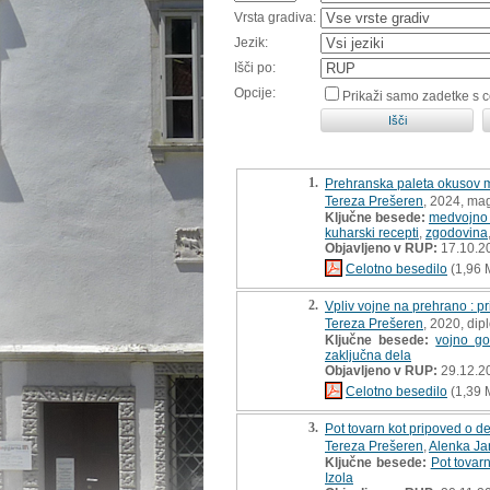
Vrsta gradiva:
Jezik:
Išči po:
Opcije:
Prikaži samo zadetke s 
1.
Prehranska paleta okusov m
Tereza Prešeren
, 2024, mag
Ključne besede:
medvojno
kuharski recepti
,
zgodovina
Objavljeno v RUP:
17.10.2
Celotno besedilo
(1,96 
2.
Vpliv vojne na prehrano : p
Tereza Prešeren
, 2020, di
Ključne besede:
vojno go
zaključna dela
Objavljeno v RUP:
29.12.2
Celotno besedilo
(1,39 
3.
Pot tovarn kot pripoved o de
Tereza Prešeren
,
Alenka Ja
Ključne besede:
Pot tovar
Izola