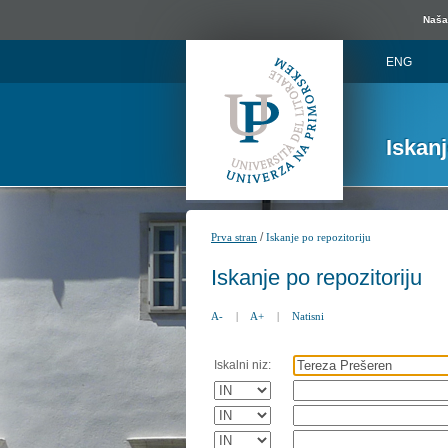
Naša 
ENG
Iskan
/
Prva stran
Iskanje po repozitoriju
Iskanje po repozitoriju
A-
|
A+
|
Natisni
Iskalni niz: