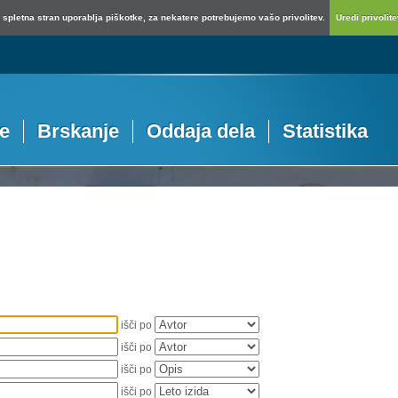
spletna stran uporablja piškotke, za nekatere potrebujemo vašo privolitev.
Uredi privolitev
je
Brskanje
Oddaja dela
Statistika
išči po
išči po
išči po
išči po