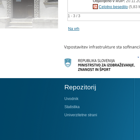
Objavljeno v RUP:
20.11.2
Celotno besedilo
(5,83 
1 - 3 / 3
Na vrh
Repozitorij
Uvodnik
Statistika
Univerzitetne strani