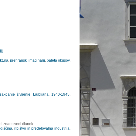
ji
uktura
,
prehranski imaginarij
,
paleta okusov
,
sakdanje življenje
,
Ljubljana
,
1940-1945
,
rni znanstveni članek
ediščina
,
ribištvo in predelovalna industrija
,