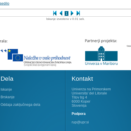
sedilo
1
Iskanje izvedeno v 0.01 sek.
Dela
Kontakt
Univerza na Primorskem
Iskanje
Universita' del Litorale
Brskanje
Titov trg 4
6000 Koper
Oddaja zaključnega dela
Slovenija
Podpora
rup@upr.si