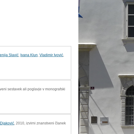
enija Slavić
,
Ivana Klun
,
Vladimir Ivović
,
veni sestavek ali poglavje v monografski
-Djaković
, 2010, izvirni znanstveni članek