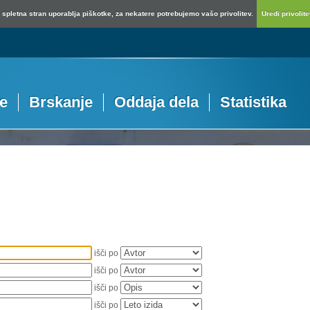
spletna stran uporablja piškotke, za nekatere potrebujemo vašo privolitev.
Uredi privolitev
je
Brskanje
Oddaja dela
Statistika
išči po
išči po
išči po
išči po