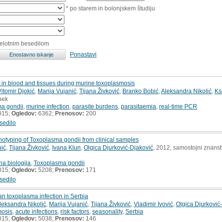
* po starem in bolonjskem študiju
celotnim besedilom
Ponastavi
s in blood and tissues during murine toxoplasmosis
Vitomir Djokić
,
Marija Vujanić
,
Tijana Živković
,
Branko Bobić
,
Aleksandra Nikolić
,
Ks
nek
a gondii
,
murine infection
,
parasite burdens
,
parasitaemia
,
real-time PCR
015;
Ogledov:
6362;
Prenosov:
200
sedilo
notyping of Toxoplasma gondii from clinical samples
nić
,
Tijana Živković
,
Ivana Klun
,
Olgica Djurković-Djaković
, 2012, samostojni znanst
na biologija
,
Toxoplasma gondii
015;
Ogledov:
5208;
Prenosov:
171
sedilo
n toxoplasma infection in Serbia
leksandra Nikolić
,
Marija Vujanić
,
Tijana Živković
,
Vladimir Ivović
,
Olgica Djurković
mosis
,
acute infections
,
risk factors
,
seasonality
,
Serbia
015;
Ogledov:
5038;
Prenosov:
146