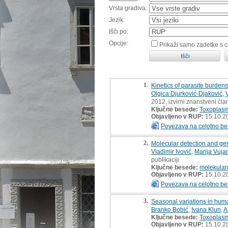
Vrsta gradiva:
Jezik:
Išči po:
Opcije:
Prikaži samo zadetke s 
1.
Kinetics of parasite burden
Olgica Djurković-Djaković
,
2012, izvirni znanstveni čla
Ključne besede:
Toxoplasm
Objavljeno v RUP:
15.10.2
Povezava na celotno be
2.
Molecular detection and ge
Vladimir Ivović
,
Marija Vuja
publikaciji
Ključne besede:
molekular
Objavljeno v RUP:
15.10.2
Povezava na celotno be
3.
Seasonal variations in huma
Branko Bobić
,
Ivana Klun
,
A
Ključne besede:
Toxoplas
Objavljeno v RUP:
15.10.2