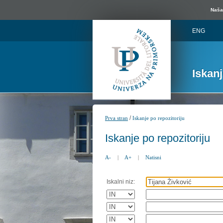
Naša 
ENG
Iskan
/
Prva stran
Iskanje po repozitoriju
Iskanje po repozitoriju
A-
|
A+
|
Natisni
Iskalni niz: