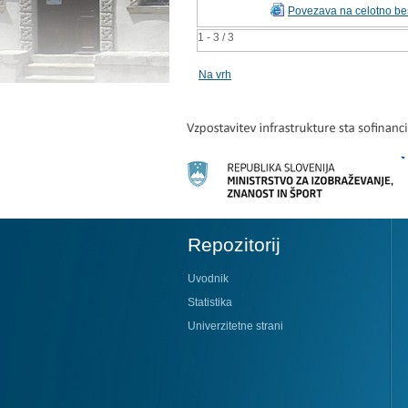
Povezava na celotno be
1 - 3 / 3
Na vrh
Repozitorij
Uvodnik
Statistika
Univerzitetne strani