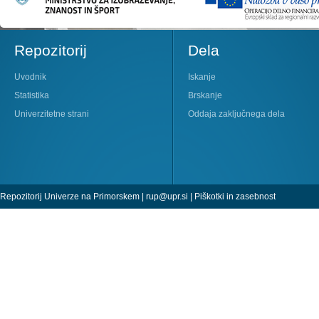
Repozitorij
Dela
Uvodnik
Iskanje
Statistika
Brskanje
Univerzitetne strani
Oddaja zaključnega dela
Repozitorij Univerze na Primorskem |
rup@upr.si
|
Piškotki in zasebnost