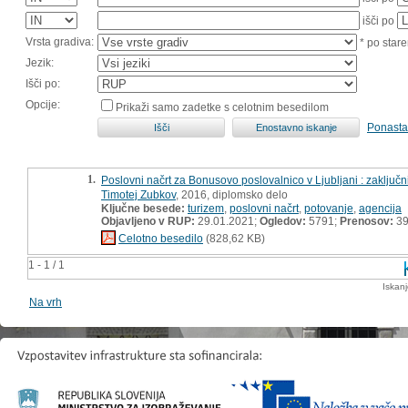
išči po
Vrsta gradiva:
* po stare
Jezik:
Išči po:
Opcije:
Prikaži samo zadetke s celotnim besedilom
Ponasta
1.
Poslovni načrt za Bonusovo poslovalnico v Ljubljani : zaključni
Timotej Zubkov
, 2016, diplomsko delo
Ključne besede:
turizem
,
poslovni načrt
,
potovanje
,
agencija
Objavljeno v RUP:
29.01.2021;
Ogledov:
5791;
Prenosov:
3
Celotno besedilo
(828,62 KB)
1 - 1 / 1
Iskan
Na vrh