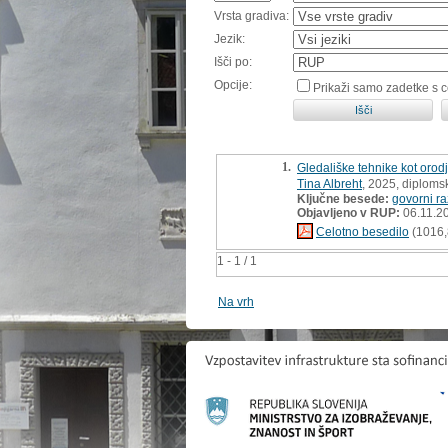
Vrsta gradiva:
Jezik:
Išči po:
Opcije:
Prikaži samo zadetke s 
1.
Gledališke tehnike kot oro
Tina Albreht
, 2025, diploms
Ključne besede:
govorni ra
Objavljeno v RUP:
06.11.2
Celotno besedilo
(1016,
1 - 1 / 1
Na vrh