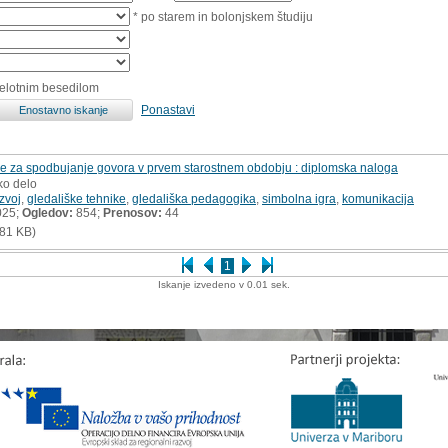
* po starem in bolonjskem študiju
celotnim besedilom
Ponastavi
dje za spodbujanje govora v prvem starostnem obdobju : diplomska naloga
ko delo
zvoj
,
gledališke tehnike
,
gledališka pedagogika
,
simbolna igra
,
komunikacija
025;
Ogledov:
854;
Prenosov:
44
81 KB)
1
Iskanje izvedeno v 0.01 sek.