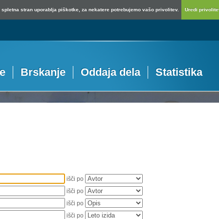
spletna stran uporablja piškotke, za nekatere potrebujemo vašo privolitev.
Uredi privolitev
je
Brskanje
Oddaja dela
Statistika
išči po
išči po
išči po
išči po