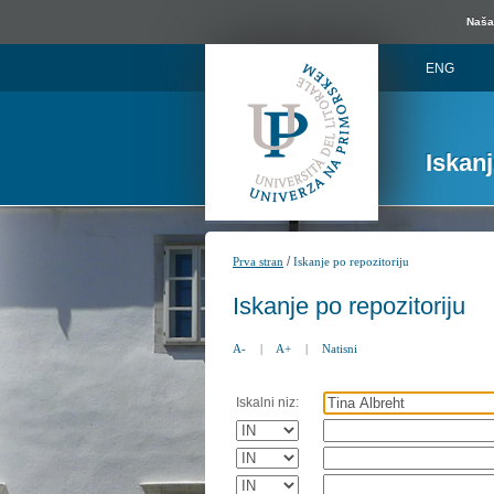
Naša 
ENG
Iskan
/
Prva stran
Iskanje po repozitoriju
Iskanje po repozitoriju
A-
|
A+
|
Natisni
Iskalni niz: