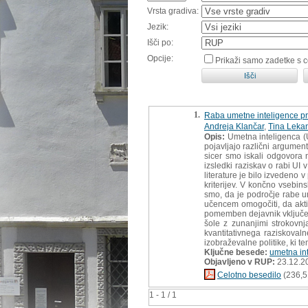
Vrsta gradiva:
Jezik:
Išči po:
Opcije:
Prikaži samo zadetke s 
1.
Raba umetne inteligence pri
Andreja Klančar
,
Tina Leka
Opis:
Umetna inteligenca (UI
pojavljajo različni argument
sicer smo iskali odgovora n
izsledki raziskav o rabi UI
literature je bilo izvedeno
kriterijev. V končno vsebin
smo, da je področje rabe u
učencem omogočiti, da aktiv
pomemben dejavnik vključeva
šole z zunanjimi strokovnj
kvantitativnega raziskovaln
izobraževalne politike, ki t
Ključne besede:
umetna in
Objavljeno v RUP:
23.12.2
Celotno besedilo
(236,5
1 - 1 / 1