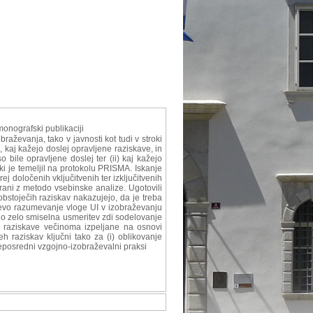
monografski publikaciji
aževanja, tako v javnosti kot tudi v stroki
i, kaj kažejo doslej opravljene raziskave, in
bile opravljene doslej ter (ii) kaj kažejo
ki je temeljil na protokolu PRISMA. Iskanje
 določenih vključitvenih ter izključitvenih
irani z metodo vsebinske analize. Ugotovili
bstoječih raziskav nakazujejo, da je treba
eljevo razumevanje vloge UI v izobraževanju
no zelo smiselna usmeritev zdi sodelovanje
le raziskave večinoma izpeljane na osnovi
eh raziskav ključni tako za (i) oblikovanje
 neposredni vzgojno-izobraževalni praksi