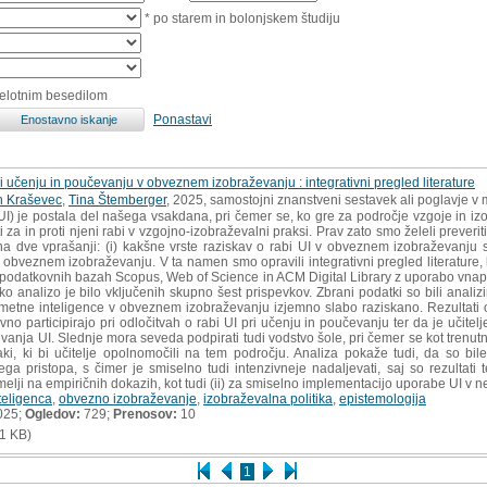
* po starem in bolonjskem študiju
celotnim besedilom
Ponastavi
 učenju in poučevanju v obveznem izobraževanju : integrativni pregled literature
n Kraševec
,
Tina Štemberger
, 2025, samostojni znanstveni sestavek ali poglavje v 
) je postala del našega vsakdana, pri čemer se, ko gre za področje vzgoje in izobr
i za in proti njeni rabi v vzgojno-izobraževalni praksi. Prav zato smo želeli preverit
a dve vprašanji: (i) kakšne vrste raziskav o rabi UI v obveznem izobraževanju so 
 v obveznem izobraževanju. V ta namen smo opravili integrativni pregled literature, 
 v podatkovnih bazah Scopus, Web of Science in ACM Digital Library z uporabo vnaprej
sko analizo je bilo vključenih skupno šest prispevkov. Zbrani podatki so bili analiz
metne inteligence v obveznem izobraževanju izjemno slabo raziskano. Rezultati o
no participirajo pri odločitvah o rabi UI pri učenju in poučevanju ter da je učit
nja UI. Slednje mora seveda podpirati tudi vodstvo šole, pri čemer se kot trenut
aki, ki bi učitelje opolnomočili na tem področju. Analiza pokaže tudi, da so bi
ega pristopa, s čimer je smiselno tudi intenzivneje nadaljevati, saj so rezultati t
emelji na empiričnih dokazih, kot tudi (ii) za smiselno implementacijo uporabe UI v
teligenca
,
obvezno izobraževanje
,
izobraževalna politika
,
epistemologija
025;
Ogledov:
729;
Prenosov:
10
1 KB)
1