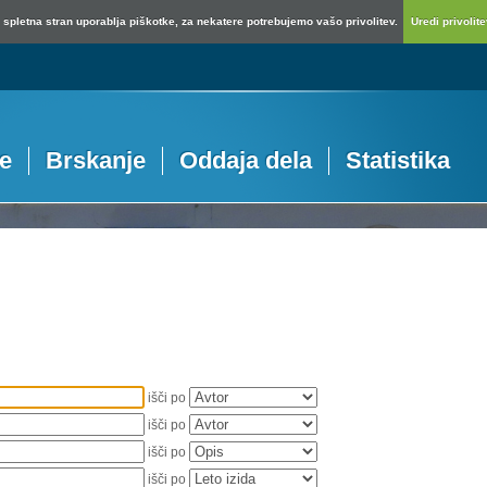
spletna stran uporablja piškotke, za nekatere potrebujemo vašo privolitev.
Uredi privolitev
je
Brskanje
Oddaja dela
Statistika
išči po
išči po
išči po
išči po