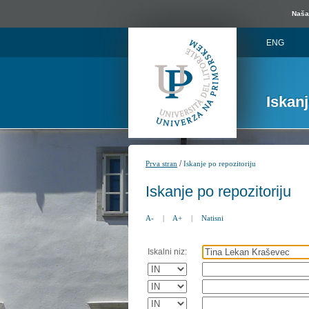
Naša 
ENG
Iskan
/
Prva stran
Iskanje po repozitoriju
Iskanje po repozitoriju
A-
|
A+
|
Natisni
Iskalni niz: