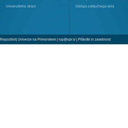
Univerzitetne strani
Oddaja zaključnega dela
Repozitorij Univerze na Primorskem |
rup@upr.si
|
Piškotki in zasebnost