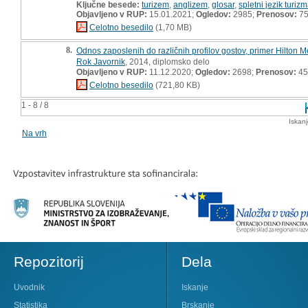
Ključne besede:
turizem
,
anglizem
,
glosar
,
spletni jezik turiz
Objavljeno v RUP:
15.01.2021;
Ogledov:
2985;
Prenosov:
7
Celotno besedilo
(1,70 MB)
8.
Odnos zaposlenih do različnih profilov gostov, primer Hilton M
Rok Javornik
, 2014, diplomsko delo
Objavljeno v RUP:
11.12.2020;
Ogledov:
2698;
Prenosov:
45
Celotno besedilo
(721,80 KB)
1 - 8 / 8
Iskan
Na vrh
Repozitorij
Dela
Uvodnik
Iskanje
Statistika
Brskanje