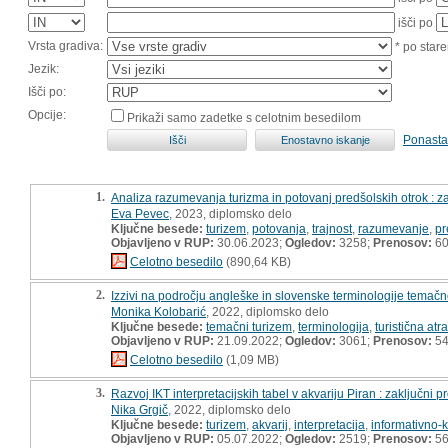
išči po
Vrsta gradiva:
* po stare
Jezik:
Išči po:
Opcije:
Prikaži samo zadetke s celotnim besedilom
Ponasta
1.
Analiza razumevanja turizma in potovanj predšolskih otrok : za
Eva Pevec
, 2023, diplomsko delo
Ključne besede:
turizem
,
potovanja
,
trajnost
,
razumevanje
,
pr
Objavljeno v RUP:
30.06.2023;
Ogledov:
3258;
Prenosov:
6
Celotno besedilo
(890,64 KB)
2.
Izzivi na področju angleške in slovenske terminologije temačne
Monika Kolobarić
, 2022, diplomsko delo
Ključne besede:
temačni turizem
,
terminologija
,
turistična atr
Objavljeno v RUP:
21.09.2022;
Ogledov:
3061;
Prenosov:
5
Celotno besedilo
(1,09 MB)
3.
Razvoj IKT interpretacijskih tabel v akvariju Piran : zaključni pr
Nika Grgič
, 2022, diplomsko delo
Ključne besede:
turizem
,
akvarij
,
interpretacija
,
informativno-
Objavljeno v RUP:
05.07.2022;
Ogledov:
2519;
Prenosov:
5