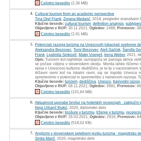
Celotno besedilo
(2,36 MB)
4.
Cultural tourism from an academic perspective
Tina Orel Frank
,
Zorana Medarić
, 2018, pregledni znanstveni 
Ključne besede:
cultural tourism
,
definition analysis
,
subtypes 
Objavljeno v RUP:
30.11.2021;
Ogledov:
2488;
Prenosov:
38
Celotno besedilo
(2,91 MB)
5.
Potenciali razvoja turizma na Unescovih lokacijah svetovne de
Aleksandra Brezovec
,
Tomi Brezovec
,
Aleš Gačnik
,
Šarolta Go
Frank
,
Ljudmila Sinkovič
,
Matej Vranješ
,
Irena Weber
, 2021, s
Opis:
Turizem kot najhitreje razvijajoča se panoga skriva velik
se počasi odpira v slovenskem okolju. Morda lahko iščemo raz
vpisa v Unescovo kulturno dediščino, je le-ta v nacionalne
državni ravni kot na lokalni ravni, saj se logotip Unesca
spremenimo v potencial in spremembo z namenom razvoja. Tako 
Ključne besede:
turizem
,
dediščina
,
Unesco
,
trajnostni razvoj
Objavljeno v RUP:
08.11.2021;
Ogledov:
3991;
Prenosov:
46
Celotno besedilo
(101,64 MB)
6.
Aktualnost uporabe brošur na hotelskih recepcijah : zaključni 
Neja Urbanč Đukić
, 2020, diplomsko delo
Ključne besede:
brošure v turizmu
,
trženje v turizmu
,
recepcij
Objavljeno v RUP:
26.03.2021;
Ogledov:
2916;
Prenosov:
8
Celotno besedilo
(518,02 KB)
7.
Anglizmi v slovenskem spletnem jeziku turizma : magistrsko d
Sintia Marič
, 2020, magistrsko delo