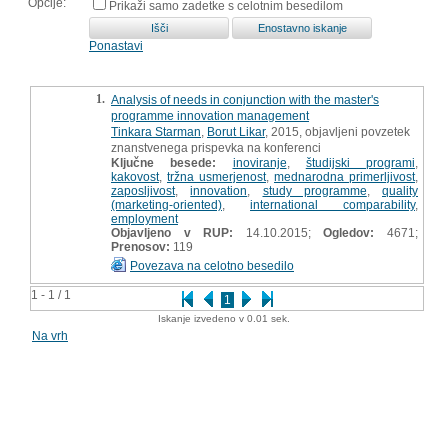
Opcije:
Prikaži samo zadetke s celotnim besedilom
Ponastavi
1.
Analysis of needs in conjunction with the master's
programme innovation management
Tinkara Starman
,
Borut Likar
, 2015, objavljeni povzetek
znanstvenega prispevka na konferenci
Ključne besede:
inoviranje
,
študijski programi
,
kakovost
,
tržna usmerjenost
,
mednarodna primerljivost
,
zaposljivost
,
innovation
,
study programme
,
quality
(marketing-oriented)
,
international comparability
,
employment
Objavljeno v RUP:
14.10.2015;
Ogledov:
4671;
Prenosov:
119
Povezava na celotno besedilo
1 - 1 / 1
1
Iskanje izvedeno v 0.01 sek.
Na vrh