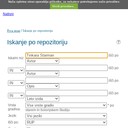
Naša spletna stran uporablja piškotke, za nekatere potrebujemo vašo privolitev.
Uredi privolitev...
Natisni
/
Prva stran
Iskanje po repozitoriju
Iskanje po repozitoriju
išči po
Iskalni niz:
išči po
išči po
išči po
Vrsta
* po
gradiva:
starem in bolonjskem študiju
Jezik:
Išči po: