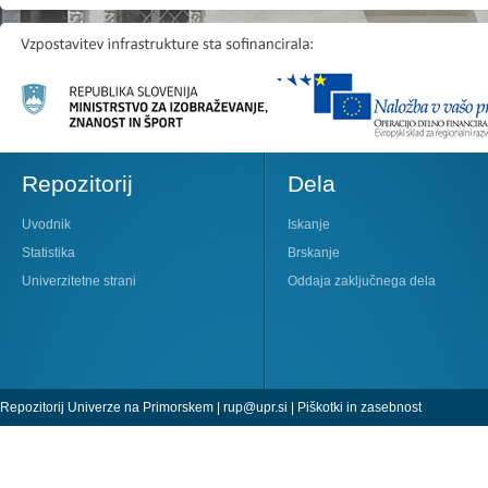
Repozitorij
Dela
Uvodnik
Iskanje
Statistika
Brskanje
Univerzitetne strani
Oddaja zaključnega dela
Repozitorij Univerze na Primorskem |
rup@upr.si
|
Piškotki in zasebnost