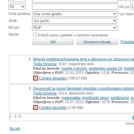
išči po
Vrsta gradiva:
* po stare
Jezik:
Išči po:
Opcije:
Prikaži samo zadetke s celotnim besedilom
Ponasta
1.
Mnenje multidisciplinarnega tima o delovanju pri obravnavi nas
Tjaša Dovečar
, 2022, magistrsko delo
Ključne besede:
nasilje v družini
,
epidemija covida-19
,
multid
Objavljeno v RUP:
12.01.2023;
Ogledov:
5136;
Prenosov:
10
Celotno besedilo
(796,57 KB)
2.
Dejavnosti za razvoj številskih predstav v predšolskem obdob
Tjaša Dovečar
, 2019, diplomsko delo
Ključne besede:
matematika
,
predšolski otroci
,
subitizacija
,
su
Objavljeno v RUP:
23.07.2020;
Ogledov:
3279;
Prenosov:
15
Celotno besedilo
(1,08 MB)
1 - 2 / 2
Iskan
Na vrh