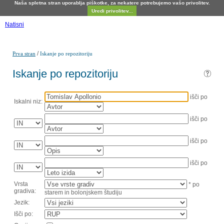
Naša spletna stran uporablja piškotke, za nekatere potrebujemo vašo privolitev.
Uredi privolitev...
Natisni
/
Prva stran
Iskanje po repozitoriju
Iskanje po repozitoriju
išči po
Iskalni niz:
išči po
išči po
išči po
Vrsta
* po
gradiva:
starem in bolonjskem študiju
Jezik:
Išči po: