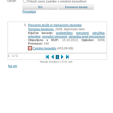
Opcije:
Prikaži samo zadetke s celotnim besedilom
Ponastavi
1.
Prevzemi družb in mehanizmi obrambe
Tomislav Apollonio
, 2008, diplomsko delo
Ključne besede:
podjetništvo
,
prevzemi
,
združitve
,
pripojitve
,
sovražni prevzemi
,
obramba pred prevzemom
Objavljeno v RUP:
15.10.2013;
Ogledov:
5056;
Prenosov:
140
Celotno besedilo
(453,09 KB)
1 - 1 / 1
1
Iskanje izvedeno v 0.01 sek.
Na vrh