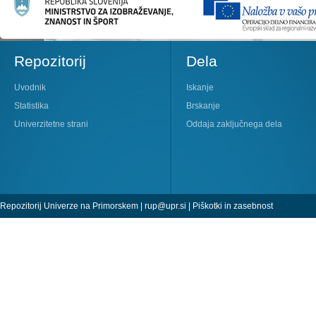
Repozitorij
Dela
Uvodnik
Iskanje
Statistika
Brskanje
Univerzitetne strani
Oddaja zaključnega dela
Repozitorij Univerze na Primorskem |
rup@upr.si
|
Piškotki in zasebnost