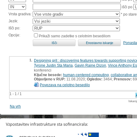
išči po
Vrsta gradiva:
* po stare
Jezik:
Išči po:
Opcije:
Prikaži samo zadetke s celotnim besedilom
Ponasta
1.
Designing grit : discovering features towards supporting nov
Tyrone Justin Sta Maria
,
Gavin Raine Dizon
,
Vince Anthony Es
konferenci
Ključne besede:
human-centered computing
,
collaborative a
Objavljeno v RUP:
11.08.2020;
Ogledov:
3464;
Prenosov:
69
Povezava na celotno besedilo
1 - 1 / 1
Iskan
Na vrh