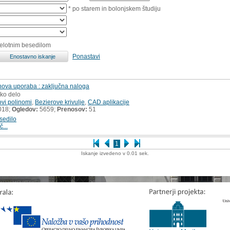
* po starem in bolonjskem študiju
celotnim besedilom
Ponastavi
ihova uporaba : zaključna naloga
sko delo
ovi polinomi
,
Bezierove krivulje
,
CAD aplikacije
018;
Ogledov:
5659;
Prenosov:
51
sedilo
č...
1
Iskanje izvedeno v 0.01 sek.