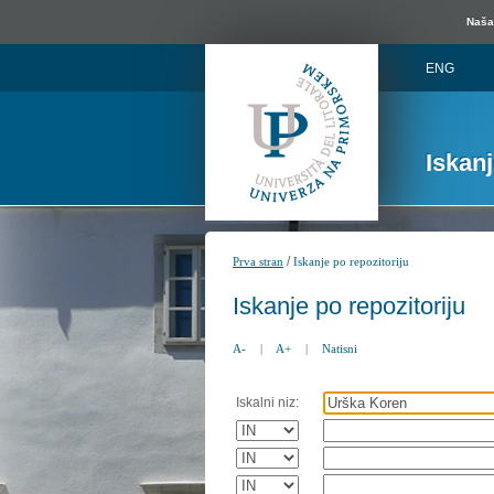
Naša 
ENG
Iskan
/
Prva stran
Iskanje po repozitoriju
Iskanje po repozitoriju
A-
|
A+
|
Natisni
Iskalni niz: