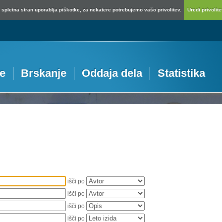
spletna stran uporablja piškotke, za nekatere potrebujemo vašo privolitev.
Uredi privolitev
je
Brskanje
Oddaja dela
Statistika
išči po
išči po
išči po
išči po