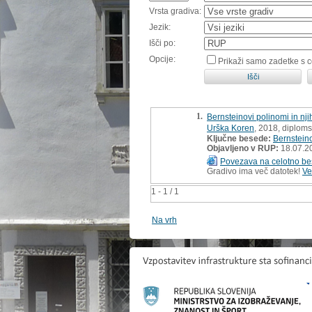
Vrsta gradiva:
Jezik:
Išči po:
Opcije:
Prikaži samo zadetke s 
1.
Bernsteinovi polinomi in nj
Urška Koren
, 2018, diplom
Ključne besede:
Bernstein
Objavljeno v RUP:
18.07.2
Povezava na celotno be
Gradivo ima več datotek!
Ve
1 - 1 / 1
Na vrh