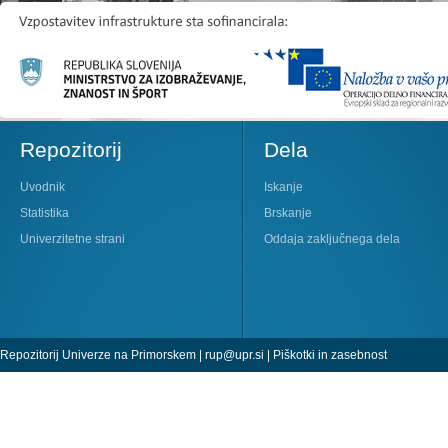
Repozitorij
Dela
Uvodnik
Iskanje
Statistika
Brskanje
Univerzitetne strani
Oddaja zaključnega dela
Repozitorij Univerze na Primorskem |
rup@upr.si
|
Piškotki in zasebnost