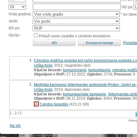
išči po
Vrsta gradiva:
* po stare
Jezik:
Išči po:
Opcije:
Prikaži samo zadetke s celotnim besedilom
Ponasta
1.
Celostna grafična podoba kot način komuniciranja podjetja s po
Urška Krek
, 2022, magistrsko delo
Ključne besede:
komuniciranje
,
komunikacija
,
celostna grafi
Objavljeno v RUP:
27.10.2022;
Ogledov:
3729;
Prenosov:
0
2.
Medijska kampanja Veterinarske ambulante Pristov : bojim se
Urška Krek
, 2019, diplomsko delo
Ključne besede:
komunikacijske kampanje
,
Veterinarska amb
Objavljeno v RUP:
08.11.2019;
Ogledov:
4064;
Prenosov:
90
Celotno besedilo
(423,21 KB)
1 - 2 / 2
Iskan
Na vrh