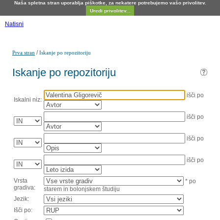
Naša spletna stran uporablja piškotke, za nekatere potrebujemo vašo privolitev.
Uredi privolitev...
Natisni
/
Prva stran
Iskanje po repozitoriju
Iskanje po repozitoriju
išči po
Iskalni niz:
išči po
išči po
išči po
Vrsta
* po
gradiva:
starem in bolonjskem študiju
Jezik:
Išči po: