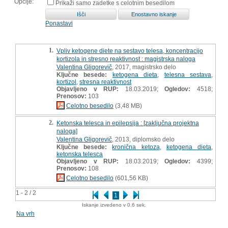
Opcije:
Prikaži samo zadetke s celotnim besedilom
Ponastavi
1.
Vpliv ketogene diete na sestavo telesa, koncentracijo
kortizola in stresno reaktivnost : magistrska naloga
Valentina Gligorevič
, 2017, magistrsko delo
Ključne besede:
ketogena dieta
,
telesna sestava
,
kortizol
,
stresna reaktivnost
Objavljeno v RUP:
18.03.2019;
Ogledov:
4518;
Prenosov:
103
Celotno besedilo
(3,48 MB)
2.
Ketonska telesca in epilepsija : [zaključna projektna
naloga]
Valentina Gligorevič
, 2013, diplomsko delo
Ključne besede:
kronična ketoza
,
ketogena dieta
,
ketonska telesca
Objavljeno v RUP:
18.03.2019;
Ogledov:
4399;
Prenosov:
108
Celotno besedilo
(601,56 KB)
1 - 2 / 2
1
Iskanje izvedeno v 0.6 sek.
Na vrh