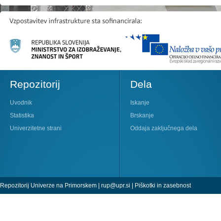
Repozitorij
Dela
Uvodnik
Iskanje
Statistika
Brskanje
Univerzitetne strani
Oddaja zaključnega dela
Repozitorij Univerze na Primorskem |
rup@upr.si
|
Piškotki in zasebnost