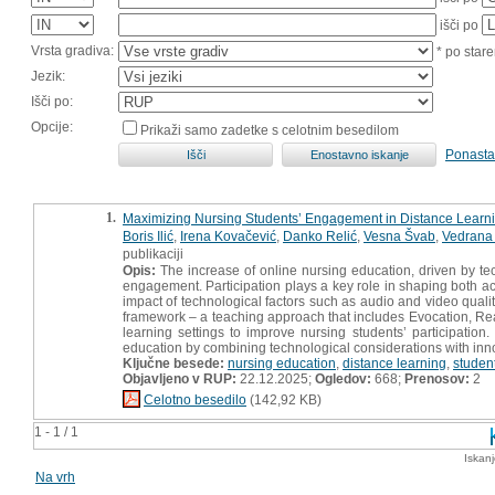
išči po
Vrsta gradiva:
* po stare
Jezik:
Išči po:
Opcije:
Prikaži samo zadetke s celotnim besedilom
Ponasta
1.
Maximizing Nursing Students’ Engagement in Distance Learnin
Boris Ilić
,
Irena Kovačević
,
Danko Relić
,
Vesna Švab
,
Vedrana 
publikaciji
Opis:
The increase of online nursing education, driven by te
engagement. Participation plays a key role in shaping both ac
impact of technological factors such as audio and video quali
framework – a teaching approach that includes Evocation, Real
learning settings to improve nursing students’ participation
education by combining technological considerations with inno
Ključne besede:
nursing education
,
distance learning
,
studen
Objavljeno v RUP:
22.12.2025;
Ogledov:
668;
Prenosov:
2
Celotno besedilo
(142,92 KB)
1 - 1 / 1
Iskan
Na vrh