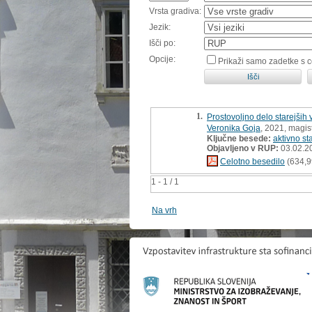
Vrsta gradiva:
Jezik:
Išči po:
Opcije:
Prikaži samo zadetke s 
1.
Prostovoljno delo starejših 
Veronika Goja
, 2021, magis
Ključne besede:
aktivno st
Objavljeno v RUP:
03.02.2
Celotno besedilo
(634,9
1 - 1 / 1
Na vrh