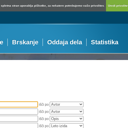
spletna stran uporablja piškotke, za nekatere potrebujemo vašo privolitev.
Uredi privolitev
je
Brskanje
Oddaja dela
Statistika
išči po
išči po
išči po
išči po