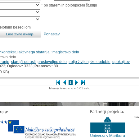
* po starem in bolonjskem študiju
celotnim besedilom
Ponastavi
v kontekstu aktivnega staranja : magistrsko delo
trsko delo
aranje
,
starejši odrasli
,
prostovoljno delo
,
tretje življenjsko obdobje
,
upokojitev
022;
Ogledov:
3323;
Prenosov:
80
9 KB)
1
Iskanje izvedeno v 0.01 sek.