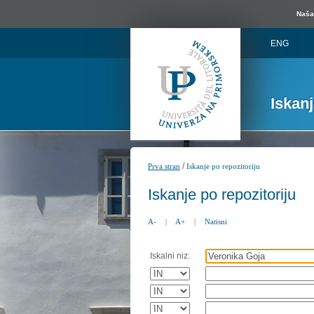
Naša 
ENG
Iskan
/
Prva stran
Iskanje po repozitoriju
Iskanje po repozitoriju
A-
|
A+
|
Natisni
Iskalni niz: