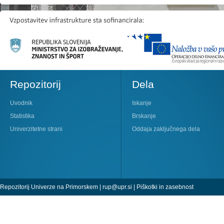
Repozitorij
Dela
Uvodnik
Iskanje
Statistika
Brskanje
Univerzitetne strani
Oddaja zaključnega dela
Repozitorij Univerze na Primorskem |
rup@upr.si
|
Piškotki in zasebnost