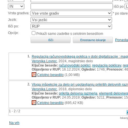
išči po
Vrsta gradiva:
* po stare
Jezik:
Išči po:
Opcije:
Prikaži samo zadetke s celotnim besedilom
Ponasta
1.
Regulacija računovodskega poklica v dobi digitalizacije : mag
Veronika Lovrec
, 2024, magistrsko delo
Ključne besede:
računovodski poklici
,
regulacija poklicev
,
reg
Objavljeno v RUP:
16.12.2024;
Ogledov:
1746;
Prenosov:
4
Celotno besedilo
(1,00 MB)
2.
Vloga inšpekcije za delo pri ugotavljanju prikritih delovnih raz
Veronika Lovrec
, 2018, diplomsko delo
Ključne besede:
prikrita delovna razmerja
,
elementi delovneg
Objavljeno v RUP:
24.05.2019;
Ogledov:
5211;
Prenosov:
15
Celotno besedilo
(695,42 KB)
1 - 2 / 2
Iskan
Na vrh