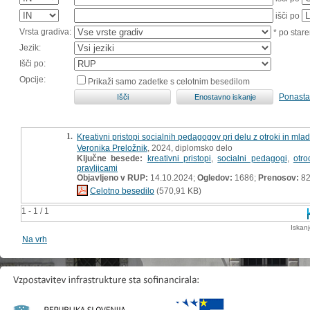
išči po
Vrsta gradiva:
* po stare
Jezik:
Išči po:
Opcije:
Prikaži samo zadetke s celotnim besedilom
Ponasta
1.
Kreativni pristopi socialnih pedagogov pri delu z otroki in mla
Veronika Preložnik
, 2024, diplomsko delo
Ključne besede:
kreativni pristopi
,
socialni pedagogi
,
otro
pravljicami
Objavljeno v RUP:
14.10.2024;
Ogledov:
1686;
Prenosov:
8
Celotno besedilo
(570,91 KB)
1 - 1 / 1
Iskan
Na vrh