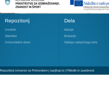
Repozitorij
Dela
Uvodnik
Iskanje
Statistika
Brskanje
Univerzitetne strani
Oddaja zaključnega dela
Repozitorij Univerze na Primorskem |
rup@upr.si
|
Piškotki in zasebnost