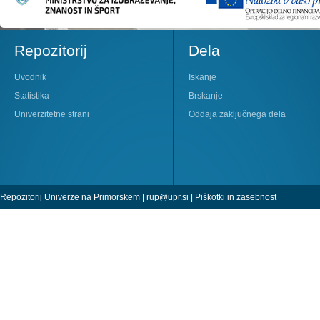
Repozitorij
Dela
Uvodnik
Iskanje
Statistika
Brskanje
Univerzitetne strani
Oddaja zaključnega dela
Repozitorij Univerze na Primorskem |
rup@upr.si
|
Piškotki in zasebnost