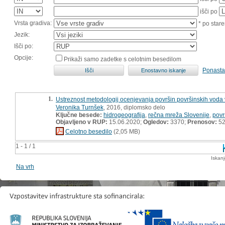
išči po
Vrsta gradiva:
* po stare
Jezik:
Išči po:
Opcije:
Prikaži samo zadetke s celotnim besedilom
Ponasta
1.
Ustreznost metodologij ocenjevanja površin površinskih voda v
Veronika Turnšek
, 2016, diplomsko delo
Ključne besede:
hidrogeografija
,
rečna mreža Slovenije
,
povr
Objavljeno v RUP:
15.06.2020;
Ogledov:
3370;
Prenosov:
5
Celotno besedilo
(2,05 MB)
1 - 1 / 1
Iskan
Na vrh