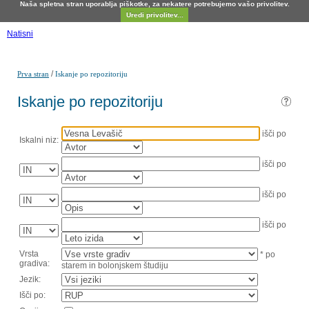
Naša spletna stran uporablja piškotke, za nekatere potrebujemo vašo privolitev.
Uredi privolitev...
Natisni
/
Prva stran
Iskanje po repozitoriju
Iskanje po repozitoriju
išči po
Iskalni niz:
išči po
išči po
išči po
Vrsta
* po
gradiva:
starem in bolonjskem študiju
Jezik:
Išči po: