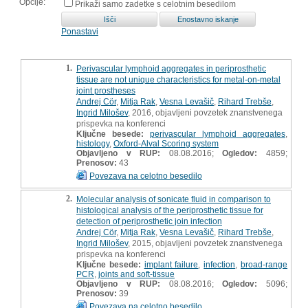
Opcije:
Prikaži samo zadetke s celotnim besedilom
Ponastavi
1.
Perivascular lymphoid aggregates in periprosthetic
tissue are not unique characteristics for metal-on-metal
joint prostheses
Andrej Cör
,
Mitja Rak
,
Vesna Levašič
,
Rihard Trebše
,
Ingrid Milošev
, 2016, objavljeni povzetek znanstvenega
prispevka na konferenci
Ključne besede:
perivascular lymphoid aggregates
,
histology
,
Oxford-Alval Scoring system
Objavljeno v RUP:
08.08.2016;
Ogledov:
4859;
Prenosov:
43
Povezava na celotno besedilo
2.
Molecular analysis of sonicate fluid in comparison to
histological analysis of the periprosthetic tissue for
detection of periprosthetic join infection
Andrej Cör
,
Mitja Rak
,
Vesna Levašič
,
Rihard Trebše
,
Ingrid Milošev
, 2015, objavljeni povzetek znanstvenega
prispevka na konferenci
Ključne besede:
implant failure
,
infection
,
broad-range
PCR
,
joints and soft-tissue
Objavljeno v RUP:
08.08.2016;
Ogledov:
5096;
Prenosov:
39
Povezava na celotno besedilo