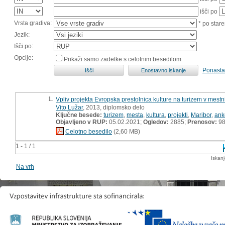
išči po
Vrsta gradiva:
* po stare
Jezik:
Išči po:
Opcije:
Prikaži samo zadetke s celotnim besedilom
Ponasta
1.
Vpliv projekta Evropska prestolnica kulture na turizem v mestni
Vito Lužar
, 2013, diplomsko delo
Ključne besede:
turizem
,
mesta
,
kultura
,
projekti
,
Maribor
,
ank
Objavljeno v RUP:
05.02.2021;
Ogledov:
2885;
Prenosov:
9
Celotno besedilo
(2,60 MB)
1 - 1 / 1
Iskan
Na vrh