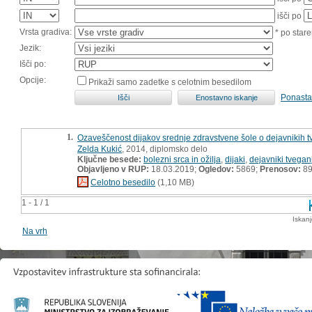
išči po
Vrsta gradiva:
* po stare
Jezik:
Išči po:
Opcije:
Prikaži samo zadetke s celotnim besedilom
Ponasta
1.
Ozaveščenost dijakov srednje zdravstvene šole o dejavnikih t
Zelda Kukić
, 2014, diplomsko delo
Ključne besede:
bolezni srca in ožilja
,
dijaki
,
dejavniki tvegan
Objavljeno v RUP:
18.03.2019;
Ogledov:
5869;
Prenosov:
8
Celotno besedilo
(1,10 MB)
1 - 1 / 1
Iskan
Na vrh