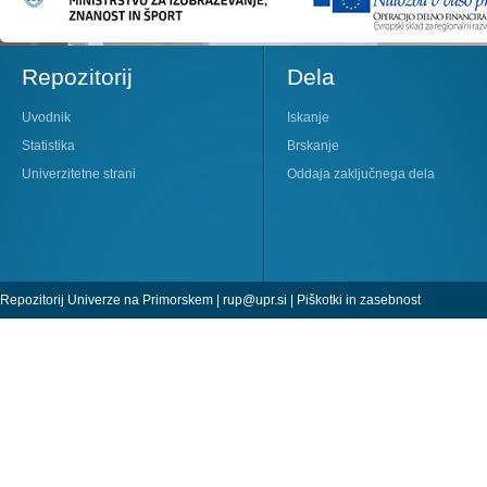
Repozitorij
Dela
Uvodnik
Iskanje
Statistika
Brskanje
Univerzitetne strani
Oddaja zaključnega dela
Repozitorij Univerze na Primorskem |
rup@upr.si
|
Piškotki in zasebnost