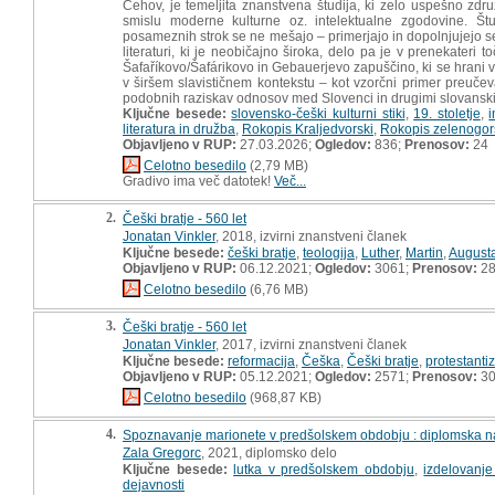
Čehov, je temeljita znanstvena študija, ki zelo uspešno zdr
smislu moderne kulturne oz. intelektualne zgodovine. Štu
posameznih strok se ne mešajo – primerjajo in dopolnjujejo se ed
literaturi, ki je neobičajno široka, delo pa je v prenekateri 
Šafaříkovo/Šafárikovo in Gebauerjevo zapuščino, ki se hrani 
v širšem slavističnem kontekstu – kot vzorčni primer preučeva
podobnih raziskav odnosov med Slovenci in drugimi slovanskimi
Ključne besede:
slovensko-češki kulturni stiki
,
19. stoletje
,
i
literatura in družba
,
Rokopis Kraljedvorski
,
Rokopis zelenogor
Objavljeno v RUP:
27.03.2026;
Ogledov:
836;
Prenosov:
24
Celotno besedilo
(2,79 MB)
Gradivo ima več datotek!
Več...
2.
Češki bratje - 560 let
Jonatan Vinkler
, 2018, izvirni znanstveni članek
Ključne besede:
češki bratje
,
teologija
,
Luther
,
Martin
,
August
Objavljeno v RUP:
06.12.2021;
Ogledov:
3061;
Prenosov:
2
Celotno besedilo
(6,76 MB)
3.
Češki bratje - 560 let
Jonatan Vinkler
, 2017, izvirni znanstveni članek
Ključne besede:
reformacija
,
Češka
,
Češki bratje
,
protestanti
Objavljeno v RUP:
05.12.2021;
Ogledov:
2571;
Prenosov:
3
Celotno besedilo
(968,87 KB)
4.
Spoznavanje marionete v predšolskem obdobju : diplomska n
Zala Gregorc
, 2021, diplomsko delo
Ključne besede:
lutka v predšolskem obdobju
,
izdelovanje
dejavnosti