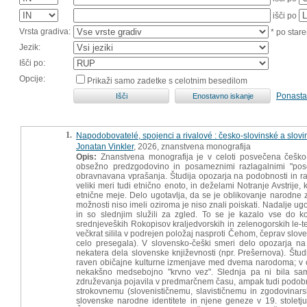
išči po
Vrsta gradiva:
* po stare
Jezik:
Išči po:
Opcije:
Prikaži samo zadetke s celotnim besedilom
Ponasta
1.
Napodobovatelé, spojenci a rivalové : česko-slovinské a slovins
Jonatan Vinkler
, 2026, znanstvena monografija
Opis:
Znanstvena monografija je v celoti posvečena češko-
obsežno predzgodovino in posameznimi razlagalnimi "poseg
obravnavana vprašanja. Študija opozarja na podobnosti in raz
veliki meri tudi etnično enoto, in deželami Notranje Avstrije,
etnične meje. Delo ugotavlja, da se je oblikovanje narodne z
možnosti niso imeli oziroma je niso znali poiskati. Nadalje ugo
in so slednjim služili za zgled. To se je kazalo vse do
srednjeveških Rokopisov kraljedvorskih in zelenogorskih le-t
večkrat silila v podrejen položaj nasproti Čehom, čeprav slove
celo presegala). V slovensko-češki smeri delo opozarja na
nekatera dela slovenske književnosti (npr. Prešernova). Študij
raven običajne kulturne izmenjave med dvema narodoma; v ob
nekakšno medsebojno "krvno vez". Slednja pa ni bila sa
združevanja pojavila v predmarčnem času, ampak tudi podobnih 
strokovnemu (slovenističnemu, slavističnemu in zgodovinars
slovenske narodne identitete in njene geneze v 19. stolet