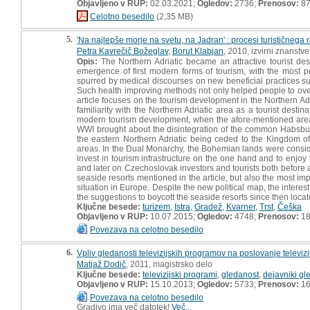
Objavljeno v RUP:
02.03.2021;
Ogledov:
2736;
Prenosov:
8
Celotno besedilo
(2,35 MB)
5.
'Na najlepše morje na svetu, na Jadran' : procesi turističnega
Petra Kavrečič Božeglav
,
Borut Klabjan
, 2010, izvirni znanstv
Opis:
The Northern Adriatic became an attractive tourist des
emergence of first modern forms of tourism, with the most 
spurred by medical discourses on new beneficial practices suc
Such health improving methods not only helped people to overc
article focuses on the tourism development in the Northern Adr
familiarity with the Northern Adriatic area as a tourist desti
modern tourism development, when the afore-mentioned areas 
WWI brought about the disintegration of the common Habsbur
the eastern Northern Adriatic being ceded to the Kingdom of 
areas. In the Dual Monarchy, the Bohemian lands were consid
invest in tourism infrastructure on the one hand and to enjoy 
and later on Czechoslovak investors and tourists both before
seaside resorts mentioned in the article, but also the most imp
situation in Europe. Despite the new political map, the interest
the suggestions to boycott the seaside resorts since then locat
Ključne besede:
turizem
,
Istra
,
Gradež
,
Kvarner
,
Trst
,
Češka
Objavljeno v RUP:
10.07.2015;
Ogledov:
4748;
Prenosov:
1
Povezava na celotno besedilo
6.
Vpliv gledanosti televizijskih programov na poslovanje televizij
Matjaž Dodič
, 2011, magistrsko delo
Ključne besede:
televizijski programi
,
gledanost
,
dejavniki gl
Objavljeno v RUP:
15.10.2013;
Ogledov:
5733;
Prenosov:
16
Povezava na celotno besedilo
Gradivo ima več datotek!
Več...