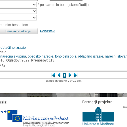
* po starem in bolonjskem študiju
celotnim besedilom
Ponastavi
oblačilno izrazje
 delo
 narečna skupina
,
obsoško narečje
,
fonološki opis
,
oblačilno izrazje
,
narečni slovar
016;
Ogledov:
9629;
Prenosov:
113
MB)
1
Iskanje izvedeno v 0.01 sek.