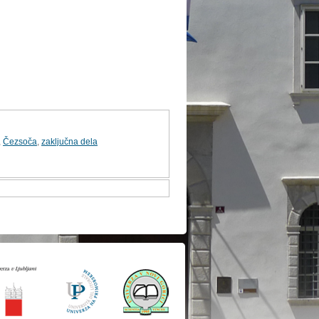
,
Čezsoča
,
zaključna dela