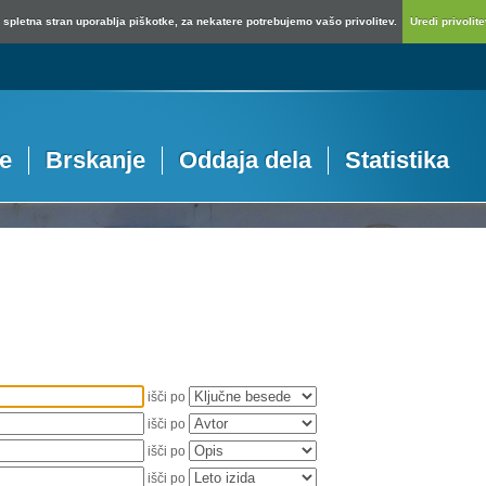
spletna stran uporablja piškotke, za nekatere potrebujemo vašo privolitev.
Uredi privolitev
je
Brskanje
Oddaja dela
Statistika
išči po
išči po
išči po
išči po