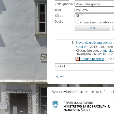
Vrsta gradiva:
Jezik:
Išči po:
Opcije:
Prikaži samo zadetke s 
1.
Slovar čezsoškega govora : 
Karol Vrh
, 2015, diplomsko
Ključne besede:
primorska
Objavljeno v RUP:
10.11.2
Celotno besedilo
(3,22 
1 - 1 / 1
Na vrh