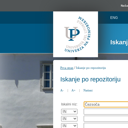
Naša 
ENG
Iskan
/
Prva stran
Iskanje po repozitoriju
Iskanje po repozitoriju
A-
|
A+
|
Natisni
Iskalni niz: