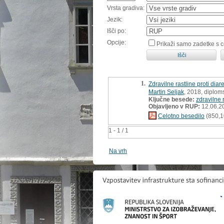
Vrsta gradiva:
Jezik:
Išči po:
Opcije:
Prikaži samo zadetke s 
1.
Zdravilne rastline proti diar
Martin Seljak
, 2018, diplom
Ključne besede:
zdravilne 
Objavljeno v RUP:
12.06.2
Celotno besedilo
(850,1
1 - 1 / 1
Na vrh