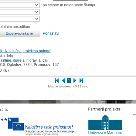
* po starem in bolonjskem študiju
celotnim besedilom
Ponastavi
eji : [zaključna projektna naloga]
sko delo
rastline
,
diareja
,
hidravija
,
čaji
018;
Ogledov:
7834;
Prenosov:
167
0 KB)
1
Iskanje izvedeno v 0.12 sek.