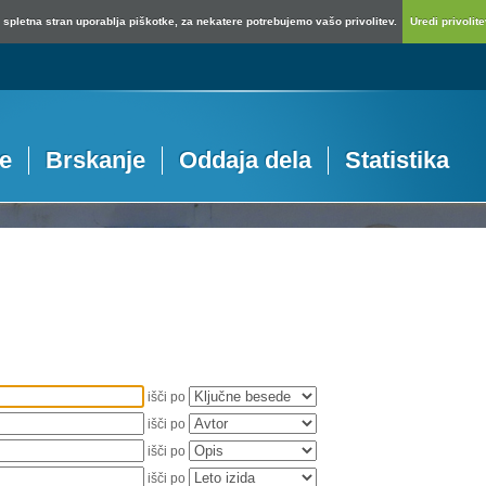
spletna stran uporablja piškotke, za nekatere potrebujemo vašo privolitev.
Uredi privolitev
je
Brskanje
Oddaja dela
Statistika
išči po
išči po
išči po
išči po