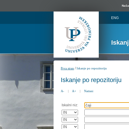
Naša 
ENG
Iskan
/
Prva stran
Iskanje po repozitoriju
Iskanje po repozitoriju
A-
|
A+
|
Natisni
Iskalni niz: