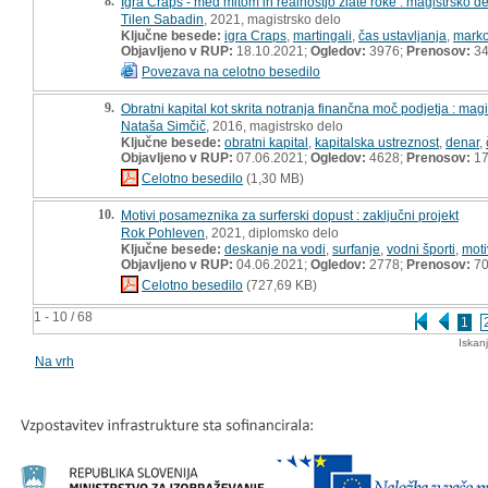
8.
Igra Craps - med mitom in realnostjo zlate roke : magistrsko d
Tilen Sabadin
, 2021, magistrsko delo
Ključne besede:
igra Craps
,
martingali
,
čas ustavljanja
,
marko
Objavljeno v RUP:
18.10.2021;
Ogledov:
3976;
Prenosov:
3
Povezava na celotno besedilo
9.
Obratni kapital kot skrita notranja finančna moč podjetja : mag
Nataša Simčič
, 2016, magistrsko delo
Ključne besede:
obratni kapital
,
kapitalska ustreznost
,
denar
,
Objavljeno v RUP:
07.06.2021;
Ogledov:
4628;
Prenosov:
17
Celotno besedilo
(1,30 MB)
10.
Motivi posameznika za surferski dopust : zaključni projekt
Rok Pohleven
, 2021, diplomsko delo
Ključne besede:
deskanje na vodi
,
surfanje
,
vodni športi
,
moti
Objavljeno v RUP:
04.06.2021;
Ogledov:
2778;
Prenosov:
7
Celotno besedilo
(727,69 KB)
1 - 10 / 68
1
Iskan
Na vrh