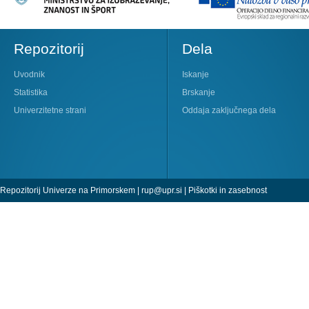
Repozitorij
Dela
Uvodnik
Iskanje
Statistika
Brskanje
Univerzitetne strani
Oddaja zaključnega dela
Repozitorij Univerze na Primorskem |
rup@upr.si
|
Piškotki in zasebnost