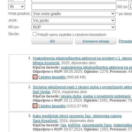
išči po
Vrsta gradiva:
* po stare
Jezik:
Išči po:
Opcije:
Prikaži samo zadetke s celotnim besedilom
Ponasta
1.
Vsakodnevna gibalna/športna aktivnost na prostem v 1. staro
Mihela Kropivnik
, 2025, diplomsko delo
Ključne besede:
vsakodnevna gibalna/športna aktivnost na p
Objavljeno v RUP:
09.05.2025;
Ogledov:
1278;
Prenosov:
4
Celotno besedilo
(585,66 KB)
2.
Socialna vključenost oseb z okvaro sluha v prostočasnih aktivn
Neli Voglar
, 2024, magistrsko delo
Ključne besede:
okvara sluha
,
osebe s posebnimi potrebami
Objavljeno v RUP:
20.11.2024;
Ogledov:
2491;
Prenosov:
79
Celotno besedilo
(1012,27 KB)
3.
Kako predšolski otroci razumejo čas : diplomska naloga
Sara Kovačević
, 2024, diplomsko delo
Ključne besede:
čas
,
količine
,
razumevanje časa
,
matematika
Objavljeno v RUP:
09.07.2024;
Ogledov:
1565;
Prenosov:
5