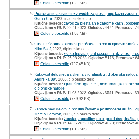
Celotno besedilo
(1,21 MB)
4.
Prostočasne aktivnosti v zavodih za prestajanje kazni zapora 
Goran Car
, 2023, magistrsko delo
Ključne besede:
zavod za prestajanje zaporne kazni
,
obsojen
Objavljeno v RUP:
22.11.2023;
Ogledov:
4474;
Prenosov:
74
Celotno besedilo
(1,95 MB)
5.
Gibalna/športna aktivnost predšolskih otrok in njihovih starš
Nika Škof
, 2023, diplomsko delo
Ključne besede:
vsakodnevna gibalna/športna aktivnost
,
pros
Objavljeno v RUP:
25.08.2023;
Ogledov:
5176;
Prenosov:
6
Celotno besedilo
(797,45 KB)
6.
Kakovost delovnega življenja v igralništvu : diplomska naloga
Andrejka Bat
, 2005, diplomsko delo
Ključne besede:
igralništvo
,
igralnice
,
delo
,
kadri
,
komunicira
diplomske naloge
Objavljeno v RUP:
11.08.2022;
Ogledov:
3551;
Prenosov:
35
Celotno besedilo
(789,92 KB)
7.
Ženske med delom in prostim časom v postmoderni družbi : d
Mateja Paravan
, 2005, diplomsko delo
Ključne besede:
ženske
,
zaposlitev
,
delo
,
prosti čas
,
družba
,
Objavljeno v RUP:
14.06.2022;
Ogledov:
4078;
Prenosov:
4
Celotno besedilo
(1,13 MB)