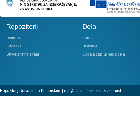
Repozitorij
Dela
Uvodnik
Iskanje
Statistika
Brskanje
Univerzitetne strani
Oddaja zaključnega dela
Repozitorij Univerze na Primorskem |
rup@upr.si
|
Piškotki in zasebnost