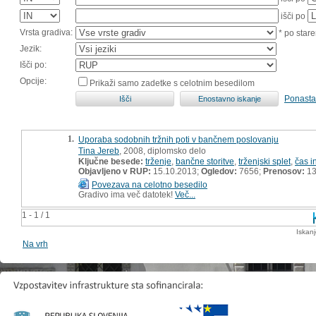
išči po
Vrsta gradiva:
* po stare
Jezik:
Išči po:
Opcije:
Prikaži samo zadetke s celotnim besedilom
Ponasta
1.
Uporaba sodobnih tržnih poti v bančnem poslovanju
Tina Jereb
, 2008, diplomsko delo
Ključne besede:
trženje
,
bančne storitve
,
trženjski splet
,
čas i
Objavljeno v RUP:
15.10.2013;
Ogledov:
7656;
Prenosov:
13
Povezava na celotno besedilo
Gradivo ima več datotek!
Več...
1 - 1 / 1
Iskan
Na vrh