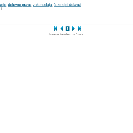
anje
,
delovno pravo
,
zakonodaja
,
čezmejni delavci
1
1
Iskanje izvedeno v 0 sek.