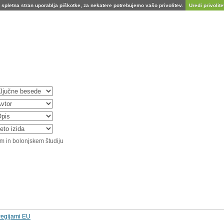
spletna stran uporablja piškotke, za nekatere potrebujemo vašo privolitev.
Uredi privolitev
m in bolonjskem študiju
regijami EU