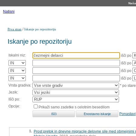
Naša 
Natisni
/
Prva stran
Iskanje po repozitoriju
Iskanje po repozitoriju
Iskalni niz:
išči po
išči po
išči po
išči po
Vrsta gradiva:
* po stare
Jezik:
Išči po:
Opcije:
Prikaži samo zadetke s celotnim besedilom
Ponastavi
1.
Prost pretok in dnevne migracije delovne sile med obmejnimi 