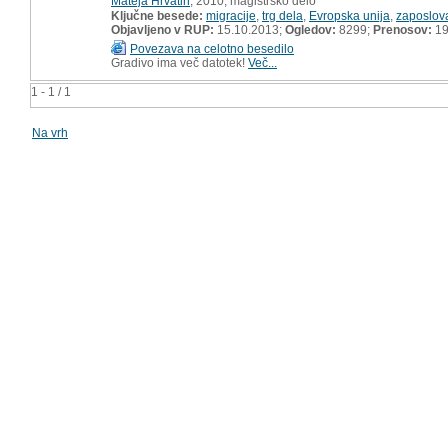
Mateja Hrvatin
, 2010, magistrsko delo
Ključne besede:
migracije
,
trg dela
,
Evropska unija
,
zaposlov
Objavljeno v RUP:
15.10.2013;
Ogledov:
8299;
Prenosov:
19
Povezava na celotno besedilo
Gradivo ima več datotek!
Več...
1 - 1 / 1
Na vrh