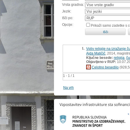
Vrsta gradiva:
Jezik:
Išči po:
Opcije:
Prikaži samo zadetke s 
1.
Vpliv religije na izražanje č
Ajda Matičič
, 2014, magistr
Ključne besede:
religija
,
ču
Objavljeno v RUP:
10.07.2
Celotno besedilo
(928,5
1 - 1 / 1
Na vrh