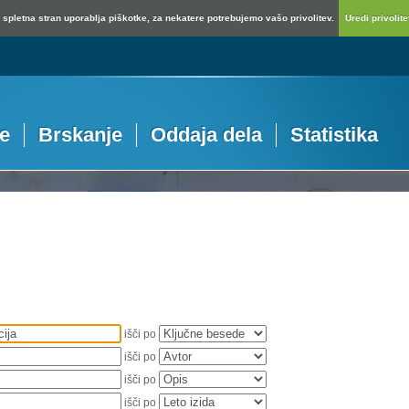
spletna stran uporablja piškotke, za nekatere potrebujemo vašo privolitev.
Uredi privolitev
je
Brskanje
Oddaja dela
Statistika
išči po
išči po
išči po
išči po