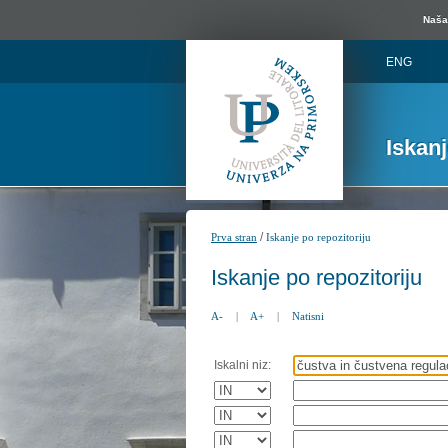
Naša 
ENG
Iskan
/
Prva stran
Iskanje po repozitoriju
Iskanje po repozitoriju
A-
|
A+
|
Natisni
Iskalni niz: