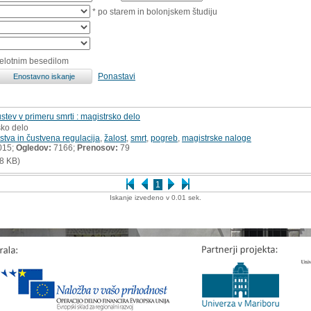
* po starem in bolonjskem študiju
celotnim besedilom
Ponastavi
ustev v primeru smrti : magistrsko delo
sko delo
stva in čustvena regulacija
,
žalost
,
smrt
,
pogreb
,
magistrske naloge
015;
Ogledov:
7166;
Prenosov:
79
8 KB)
1
Iskanje izvedeno v 0.01 sek.