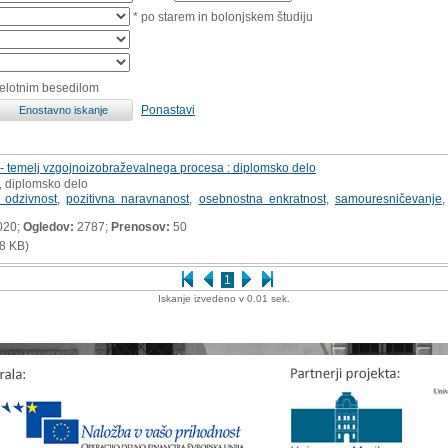
* po starem in bolonjskem študiju
celotnim besedilom
Ponastavi
 - temelj vzgojnoizobraževalnega procesa : diplomsko delo
, diplomsko delo
 odzivnost
,
pozitivna naravnanost
,
osebnostna enkratnost
,
samouresničevanje
020;
Ogledov:
2787;
Prenosov:
50
8 KB)
1
Iskanje izvedeno v 0.01 sek.