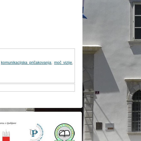
,
komunikacijska pričakovanja
,
moč vizije
,