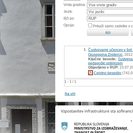
Vrsta gradiva:
Jezik:
Išči po:
Opcije:
Prikaži samo zadetke s 
1.
Čustvovanje učencev v šoli
Giuseppina Znidercic
, 2012
Ključne besede:
čustvena
pedagoški optimizem
Objavljeno v RUP:
23.07.2
Celotno besedilo
(742,0
1 - 1 / 1
Na vrh