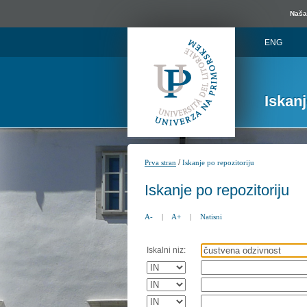
Naša 
ENG
Iskan
/
Prva stran
Iskanje po repozitoriju
Iskanje po repozitoriju
A-
|
A+
|
Natisni
Iskalni niz: