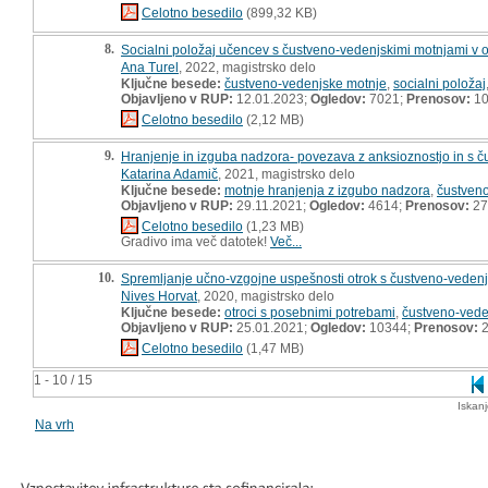
Celotno besedilo
(899,32 KB)
8.
Socialni položaj učencev s čustveno-vedenjskimi motnjami v os
Ana Turel
, 2022, magistrsko delo
Ključne besede:
čustveno-vedenjske motnje
,
socialni položaj
Objavljeno v RUP:
12.01.2023;
Ogledov:
7021;
Prenosov:
10
Celotno besedilo
(2,12 MB)
9.
Hranjenje in izguba nadzora- povezava z anksioznostjo in s č
Katarina Adamič
, 2021, magistrsko delo
Ključne besede:
motnje hranjenja z izgubo nadzora
,
čustveno
Objavljeno v RUP:
29.11.2021;
Ogledov:
4614;
Prenosov:
27
Celotno besedilo
(1,23 MB)
Gradivo ima več datotek!
Več...
10.
Spremljanje učno-vzgojne uspešnosti otrok s čustveno-vedenj
Nives Horvat
, 2020, magistrsko delo
Ključne besede:
otroci s posebnimi potrebami
,
čustveno-vede
Objavljeno v RUP:
25.01.2021;
Ogledov:
10344;
Prenosov:
2
Celotno besedilo
(1,47 MB)
1 - 10 / 15
Iskan
Na vrh