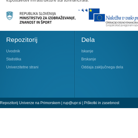
Repozitorij
Dela
Uvodnik
Iskanje
Statistika
Brskanje
Univerzitetne strani
Oddaja zaključnega dela
Repozitorij Univerze na Primorskem |
rup@upr.si
|
Piškotki in zasebnost