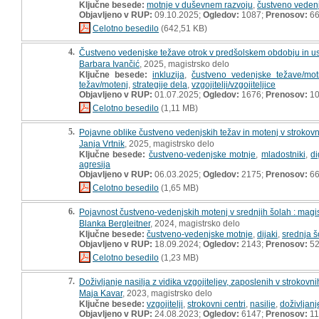
Ključne besede:
motnje v duševnem razvoju
,
čustveno vedenj
Objavljeno v RUP:
09.10.2025;
Ogledov:
1087;
Prenosov:
6
Celotno besedilo
(642,51 KB)
4.
Čustveno vedenjske težave otrok v predšolskem obdobju in uspos
Barbara Ivančić
, 2025, magistrsko delo
Ključne besede:
inkluzija
,
čustveno vedenjske težave/mot
težav/motenj
,
strategije dela
,
vzgojitelji/vzgojiteljice
Objavljeno v RUP:
01.07.2025;
Ogledov:
1676;
Prenosov:
10
Celotno besedilo
(1,11 MB)
5.
Pojavne oblike čustveno vedenjskih težav in motenj v strokovni
Janja Vrtnik
, 2025, magistrsko delo
Ključne besede:
čustveno-vedenjske motnje
,
mladostniki
,
di
agresija
Objavljeno v RUP:
06.03.2025;
Ogledov:
2175;
Prenosov:
6
Celotno besedilo
(1,65 MB)
6.
Pojavnost čustveno-vedenjskih motenj v srednjih šolah : magi
Blanka Bergleitner
, 2024, magistrsko delo
Ključne besede:
čustveno-vedenjske motnje
,
dijaki
,
srednja š
Objavljeno v RUP:
18.09.2024;
Ogledov:
2143;
Prenosov:
5
Celotno besedilo
(1,23 MB)
7.
Doživljanje nasilja z vidika vzgojiteljev, zaposlenih v strokovni
Maja Kavar
, 2023, magistrsko delo
Ključne besede:
vzgojitelji
,
strokovni centri
,
nasilje
,
doživljanj
Objavljeno v RUP:
24.08.2023;
Ogledov:
6147;
Prenosov:
11