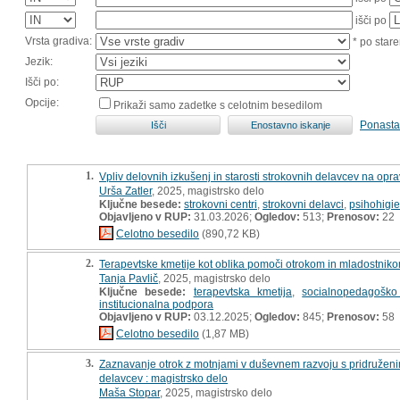
išči po
Vrsta gradiva:
* po stare
Jezik:
Išči po:
Opcije:
Prikaži samo zadetke s celotnim besedilom
Ponasta
1.
Vpliv delovnih izkušenj in starosti strokovnih delavcev na opra
Urša Zatler
, 2025, magistrsko delo
Ključne besede:
strokovni centri
,
strokovni delavci
,
psihohigi
Objavljeno v RUP:
31.03.2026;
Ogledov:
513;
Prenosov:
22
Celotno besedilo
(890,72 KB)
2.
Terapevtske kmetije kot oblika pomoči otrokom in mladostnikom
Tanja Pavlič
, 2025, magistrsko delo
Ključne besede:
terapevtska kmetija
,
socialnopedagoško
institucionalna podpora
Objavljeno v RUP:
03.12.2025;
Ogledov:
845;
Prenosov:
58
Celotno besedilo
(1,87 MB)
3.
Zaznavanje otrok z motnjami v duševnem razvoju s pridruženimi
delavcev : magistrsko delo
Maša Stopar
, 2025, magistrsko delo