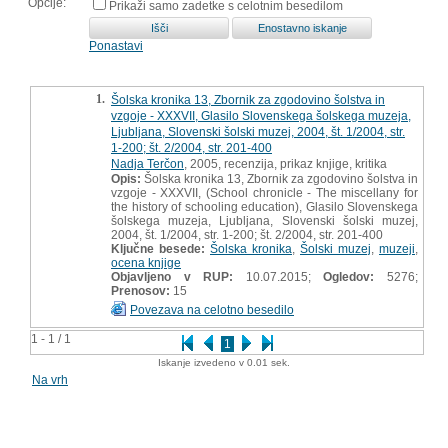
Opcije:
Prikaži samo zadetke s celotnim besedilom
Ponastavi
1.
Šolska kronika 13, Zbornik za zgodovino šolstva in
vzgoje - XXXVII, Glasilo Slovenskega šolskega muzeja,
Ljubljana, Slovenski šolski muzej, 2004, št. 1/2004, str.
1-200; št. 2/2004, str. 201-400
Nadja Terčon
, 2005, recenzija, prikaz knjige, kritika
Opis:
Šolska kronika 13, Zbornik za zgodovino šolstva in
vzgoje - XXXVII, (School chronicle - The miscellany for
the history of schooling education), Glasilo Slovenskega
šolskega muzeja, Ljubljana, Slovenski šolski muzej,
2004, št. 1/2004, str. 1-200; št. 2/2004, str. 201-400
Ključne besede:
Šolska kronika
,
Šolski muzej
,
muzeji
,
ocena knjige
Objavljeno v RUP:
10.07.2015;
Ogledov:
5276;
Prenosov:
15
Povezava na celotno besedilo
1 - 1 / 1
1
Iskanje izvedeno v 0.01 sek.
Na vrh