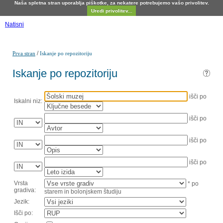
Naša spletna stran uporablja piškotke, za nekatere potrebujemo vašo privolitev.
Uredi privolitev...
Natisni
/
Prva stran
Iskanje po repozitoriju
Iskanje po repozitoriju
išči po
Iskalni niz:
išči po
išči po
išči po
Vrsta
* po
gradiva:
starem in bolonjskem študiju
Jezik:
Išči po: